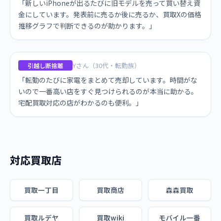
「新しいiPhoneが出るたびに旧モデルを売って買い替え資
金にしています。発表前に売るか後に売るか、買取Xの価格
推移グラフで判断できるのが助かります。」
Yさん（30代・転勤族）
引越し断捨離
「転勤のたびに家電をまとめて売却しています。時間がな
いので一番高い店をすぐ見つけられるのが本当に助かる。
宅配買取対応の店がわかるのも便利。」
対応買取店
買取一丁目
買取商店
森森買取
買取ルデヤ
買取wiki
モバイル一番