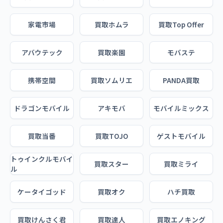
家電市場
買取ホムラ
買取Top Offer
アバウテック
買取楽園
モバステ
携帯空間
買取ソムリエ
PANDA買取
ドラゴンモバイル
アキモバ
モバイルミックス
買取当番
買取TOJO
ゲストモバイル
トゥインクルモバイ
買取スター
買取ミライ
ル
ケータイゴッド
買取オク
ハチ買取
買取けんさく君
買取達人
買取エノキング