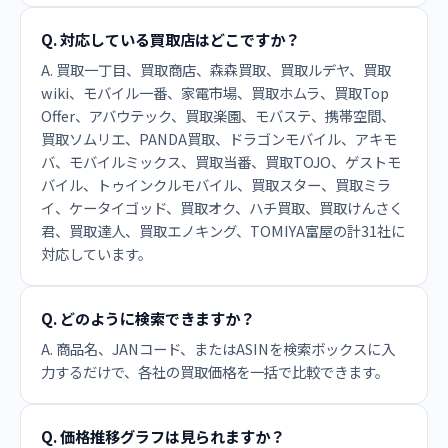
Q. 対応している買取店はどこですか？
A. 買取一丁目、買取商店、森森買取、買取ルデヤ、買取
wiki、モバイル一番、家電市場、買取ホムラ、買取Top
Offer、アバウテック、買取楽園、モバステ、携帯空間、
買取ソムリエ、PANDA買取、ドラゴンモバイル、アキモ
バ、モバイルミックス、買取当番、買取TOJO、ゲストモ
バイル、トゥインクルモバイル、買取スター、買取ミラ
イ、ケータイゴッド、買取オク、ハチ買取、買取けんさく
君、買取達人、買取エノキング、TOMIYA富屋の計31社に
対応しています。
Q. どのように検索できますか？
A. 商品名、JANコード、またはASINを検索ボックスに入
力するだけで、各社の買取価格を一括で比較できます。
Q. 価格推移グラフは見られますか？