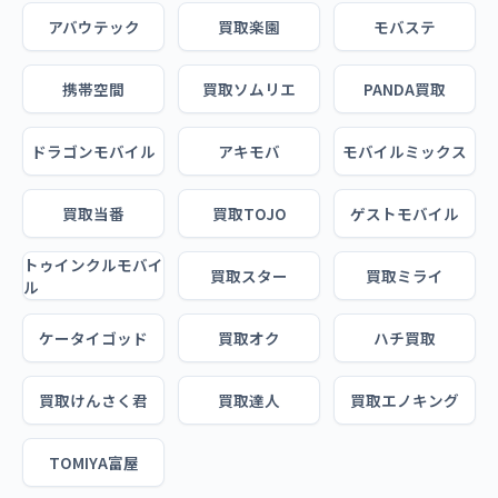
アバウテック
買取楽園
モバステ
携帯空間
買取ソムリエ
PANDA買取
ドラゴンモバイル
アキモバ
モバイルミックス
買取当番
買取TOJO
ゲストモバイル
トゥインクルモバイ
買取スター
買取ミライ
ル
ケータイゴッド
買取オク
ハチ買取
買取けんさく君
買取達人
買取エノキング
TOMIYA富屋