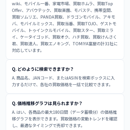
wiki、モバイル一番、家電市場、買取ホムラ、買取Top
Offer、アバウテック、買取楽園、モバステ、携帯空間、
買取ソムリエ、PANDA買取、ドラゴンモバイル、アキモ
バ、モバイルミックス、買取当番、買取TOJO、ゲストモ
バイル、トゥインクルモバイル、買取スター、買取ミラ
イ、ケータイゴッド、買取オク、ハチ買取、買取けんさく
君、買取達人、買取エノキング、TOMIYA富屋の計31社に
対応しています。
Q. どのように検索できますか？
A. 商品名、JANコード、またはASINを検索ボックスに入
力するだけで、各社の買取価格を一括で比較できます。
Q. 価格推移グラフは見られますか？
A. はい、各商品の最大180日間（データ蓄積分）の価格推
移グラフを表示できます。買取価格の変動トレンドを確認
し、最適なタイミングで売却できます。