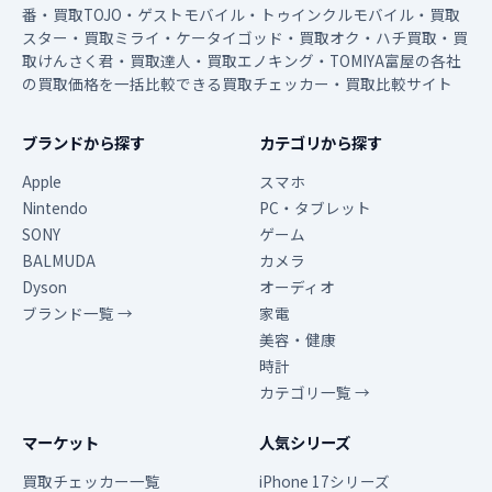
番・買取TOJO・ゲストモバイル・トゥインクルモバイル・買取
スター・買取ミライ・ケータイゴッド・買取オク・ハチ買取・買
取けんさく君・買取達人・買取エノキング・TOMIYA富屋の各社
の買取価格を一括比較できる買取チェッカー・買取比較サイト
ブランドから探す
カテゴリから探す
Apple
スマホ
Nintendo
PC・タブレット
SONY
ゲーム
BALMUDA
カメラ
Dyson
オーディオ
ブランド一覧 →
家電
美容・健康
時計
カテゴリ一覧 →
マーケット
人気シリーズ
買取チェッカー一覧
iPhone 17シリーズ