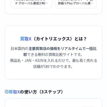
ド グローバル通信(2年)付
訳器 S Plus グローバル通信
き [White]
(2年) 付き ホワイト
PTSPGW
買取X
（カイトリエックス）とは？
日本国内の
主要買取店の価格をリアルタイムで一括比
較
できる無料の買取比較サイトです。
商品名・JAN・ASINを入れるだけで、最も高く売れる
店舗が1秒でわかります。
買取X
の使い方（3ステップ）