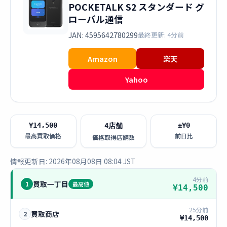
POCKETALK S2 スタンダード グ
ローバル通信
JAN: 4595642780299
最終更新: 4分前
Amazon
楽天
Yahoo
¥14,500
±¥0
4店舗
最高買取価格
前日比
価格取得店舗数
情報更新日: 2026年08月08日 08:04 JST
4分前
買取一丁目
1
最高値
¥14,500
25分前
買取商店
2
¥14,500