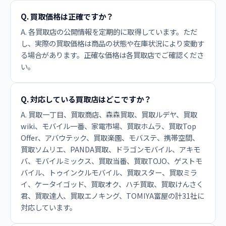
Q. 買取価格は正確ですか？
A. 各買取店の公開情報を定期的に取得しています。ただ
し、実際の買取価格は商品の状態や在庫状況により変動す
る場合があります。正確な価格は各買取店でご確認くださ
い。
Q. 対応している買取店はどこですか？
A. 買取一丁目、買取商店、森森買取、買取ルデヤ、買取
wiki、モバイル一番、家電市場、買取ホムラ、買取Top
Offer、アバウテック、買取楽園、モバステ、携帯空間、
買取ソムリエ、PANDA買取、ドラゴンモバイル、アキモ
バ、モバイルミックス、買取当番、買取TOJO、ゲストモ
バイル、トゥインクルモバイル、買取スター、買取ミラ
イ、ケータイゴッド、買取オク、ハチ買取、買取けんさく
君、買取達人、買取エノキング、TOMIYA富屋の計31社に
対応しています。