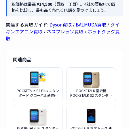
取価格は最高
¥14,500
（買取一丁目）。4社の買取店で価
格を比較し、最も高く売れる店舗を見つけましょう。
関連する買取ガイド:
Dyson買取
/
BALMUDA買取
/
ダイ
キンエアコン買取
/
ネスプレッソ買取
/
ホットクック買
取
関連商品
POCKETALK S2 Plus スタン
POCKETALK 翻訳機
ダード グローバル通信(2
POCKETALK S2 スタンダー
年)付き [White]
ド グローバル通信 ゴール
ド
POCKETALK S2 スタンダー
POCKETALK ポケトーク 通