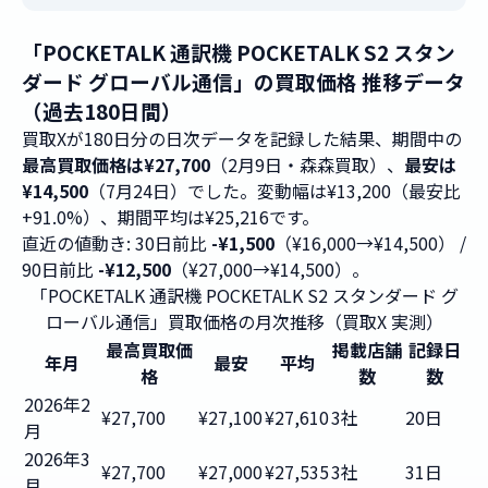
「POCKETALK 通訳機 POCKETALK S2 スタン
ダード グローバル通信」の買取価格 推移データ
（過去180日間）
買取Xが180日分の日次データを記録した結果、期間中の
最高買取価格は¥27,700
（2月9日・森森買取）、
最安は
¥14,500
（7月24日）でした。変動幅は¥13,200（最安比
+91.0%）、期間平均は¥25,216です。
直近の値動き: 30日前比
-¥1,500
（¥16,000→¥14,500） /
90日前比
-¥12,500
（¥27,000→¥14,500）。
「POCKETALK 通訳機 POCKETALK S2 スタンダード グ
ローバル通信」買取価格の月次推移（買取X 実測）
最高買取価
掲載店舗
記録日
年月
最安
平均
格
数
数
2026年2
¥27,700
¥27,100
¥27,610
3社
20日
月
2026年3
¥27,700
¥27,000
¥27,535
3社
31日
月