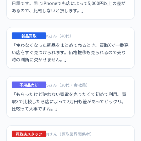
日課です。同じiPhoneでも店によって5,000円以上の差が
あるので、比較しないと損します。」
Kさん（40代）
新品買取
「使わなくなった新品をまとめて売るとき、買取Xで一番高
い店をすぐ見つけられます。価格推移も見られるので売り
時の判断に欠かせません。」
Sさん（30代・会社員）
不用品売却
「もらったけど使わない家電を売りたくて初めて利用。買
取Xで比較したら店によって2万円も差があってビックリ。
比較って大事ですね。」
Nさん（買取業界関係者）
買取店スタッフ