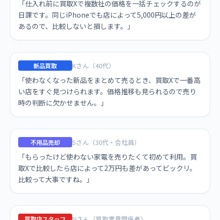
「仕入れ前に買取Xで複数社の価格を一括チェックするのが
日課です。同じiPhoneでも店によって5,000円以上の差が
あるので、比較しないと損します。」
Kさん（40代）
新品買取
「使わなくなった新品をまとめて売るとき、買取Xで一番高
い店をすぐ見つけられます。価格推移も見られるので売り
時の判断に欠かせません。」
Sさん（30代・会社員）
不用品売却
「もらったけど使わない家電を売りたくて初めて利用。買
取Xで比較したら店によって2万円も差があってビックリ。
比較って大事ですね。」
Nさん（買取業界関係者）
買取店スタッフ