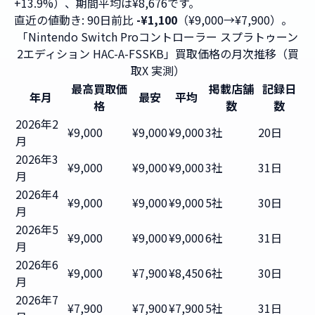
+13.9%）、期間平均は¥8,676です。
直近の値動き: 90日前比
-¥1,100
（¥9,000→¥7,900）。
「Nintendo Switch Proコントローラー スプラトゥーン
2エディション HAC-A-FSSKB」買取価格の月次推移（買
取X 実測）
最高買取価
掲載店舗
記録日
年月
最安
平均
格
数
数
2026年2
¥9,000
¥9,000
¥9,000
3社
20日
月
2026年3
¥9,000
¥9,000
¥9,000
3社
31日
月
2026年4
¥9,000
¥9,000
¥9,000
5社
30日
月
2026年5
¥9,000
¥9,000
¥9,000
6社
31日
月
2026年6
¥9,000
¥7,900
¥8,450
6社
30日
月
2026年7
¥7,900
¥7,900
¥7,900
5社
31日