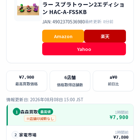
ラー スプラトゥーン2エディショ
ン HAC-A-FSSKB
JAN: 4902370536980
最終更新: 8分前
Amazon
楽天
Yahoo
¥7,900
±¥0
6店舗
最高買取価格
前日比
価格取得店舗数
情報更新日: 2026年08月08日 15:00 JST
森森買取
1
最高値
1時間前
¥7,900
※店舗印減額なし
1時間前
家電市場
2
¥7,800