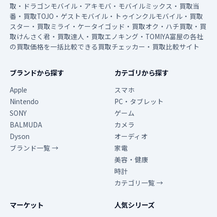
取・ドラゴンモバイル・アキモバ・モバイルミックス・買取当
番・買取TOJO・ゲストモバイル・トゥインクルモバイル・買取
スター・買取ミライ・ケータイゴッド・買取オク・ハチ買取・買
取けんさく君・買取達人・買取エノキング・TOMIYA富屋の各社
の買取価格を一括比較できる買取チェッカー・買取比較サイト
ブランドから探す
カテゴリから探す
Apple
スマホ
Nintendo
PC・タブレット
SONY
ゲーム
BALMUDA
カメラ
Dyson
オーディオ
ブランド一覧 →
家電
美容・健康
時計
カテゴリ一覧 →
マーケット
人気シリーズ