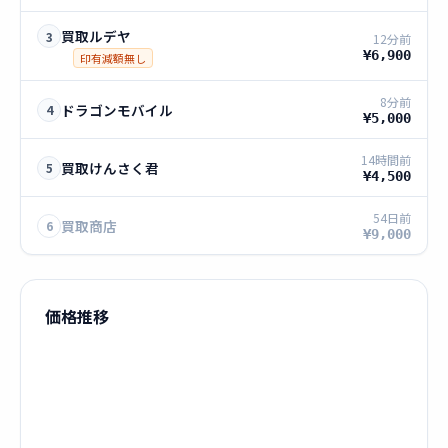
買取ルデヤ
3
12分前
¥6,900
印有減額無し
8分前
ドラゴンモバイル
4
¥5,000
14時間前
買取けんさく君
5
¥4,500
54日前
買取商店
6
¥9,000
価格推移