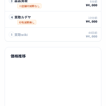
森森買取
3
6分前
¥4,000
※店舗印減額なし
買取ルデヤ
4
10分前
¥4,000
印有減額無し
44日前
買取wiki
5
¥4,000
価格推移