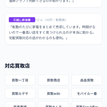
推移グラフで判断できるのが助かります。」
Yさん（30代・転勤族）
引越し断捨離
「転勤のたびに家電をまとめて売却しています。時間がな
いので一番高い店をすぐ見つけられるのが本当に助かる。
宅配買取対応の店がわかるのも便利。」
対応買取店
買取一丁目
買取商店
森森買取
買取ルデヤ
買取wiki
モバイル一番
家電市場
買取ホムラ
買取Top Offer