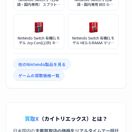
語・国内専用） スプラトゥ
語・国内専用 BEE-S-
ーン レイダース セット
KB6CA
BEE-S-KB6PE
Nintendo Switch 有機ELモ
Nintendo Switch 有機ELモ
デル Joy-Con(L)/(R) ネオ
デル HEG-S-RAAAA マリオ
ンブルー/(R) ネオンレッド
レッド
他のNintendo製品を見る
ゲームの買取価格一覧
買取X
（カイトリエックス）とは？
日本国内の
主要買取店の価格をリアルタイムで一括比