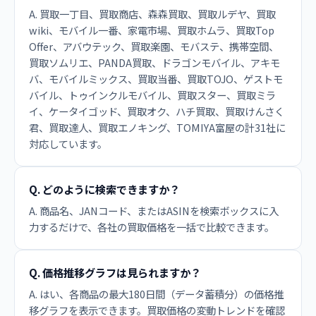
A. 買取一丁目、買取商店、森森買取、買取ルデヤ、買取
wiki、モバイル一番、家電市場、買取ホムラ、買取Top
Offer、アバウテック、買取楽園、モバステ、携帯空間、
買取ソムリエ、PANDA買取、ドラゴンモバイル、アキモ
バ、モバイルミックス、買取当番、買取TOJO、ゲストモ
バイル、トゥインクルモバイル、買取スター、買取ミラ
イ、ケータイゴッド、買取オク、ハチ買取、買取けんさく
君、買取達人、買取エノキング、TOMIYA富屋の計31社に
対応しています。
Q. どのように検索できますか？
A. 商品名、JANコード、またはASINを検索ボックスに入
力するだけで、各社の買取価格を一括で比較できます。
Q. 価格推移グラフは見られますか？
A. はい、各商品の最大180日間（データ蓄積分）の価格推
移グラフを表示できます。買取価格の変動トレンドを確認