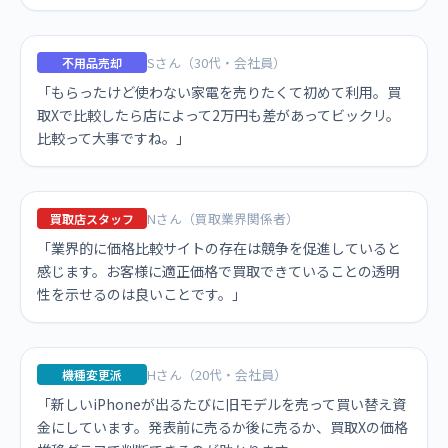
Sさん（30代・会社員）
不用品売却
「もらったけど使わない家電を売りたくて初めて利用。買
取Xで比較したら店によって2万円も差があってビックリ。
比較って大事ですね。」
Nさん（買取業界関係者）
買取店スタッフ
「業界的に価格比較サイトの存在は競争を促進していると
感じます。お客様に適正価格で買取できていることの透明
性を示せるのは良いことです。」
Hさん（20代・会社員）
機種変更派
「新しいiPhoneが出るたびに旧モデルを売って買い替え資
金にしています。発表前に売るか後に売るか、買取Xの価格