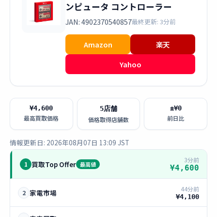
ンピュータ コントローラー
JAN: 4902370540857
最終更新: 3分前
Amazon
楽天
Yahoo
¥4,600
±¥0
5店舗
最高買取価格
前日比
価格取得店舗数
情報更新日: 2026年08月07日 13:09 JST
3分前
買取Top Offer
1
最高値
¥4,600
44分前
家電市場
2
¥4,100