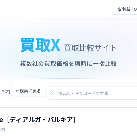
利益TO
買取X
買取比較サイト
複数社の買取価格を瞬時に一括比較
←
検索に戻る
ルキア]
h Lite［ディアルガ・パルキア]
分前