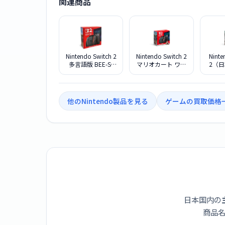
関連商品
Nintendo Switch 2
Nintendo Switch 2
Ninte
多言語版 BEE-S-
マリオカート ワー
2（
KB6AA
ルドセット 日本
専用）
語・国内専用 BEE-
ーン 
S-KB6PA
ット BE
他のNintendo製品を見る
ゲームの買取価格
日本国内の
商品名