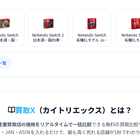
ndo Switch
Nintendo Switch 2
Nintendo Switch
Nintendo 
日本語・国内
日本語・国内専用
有機ELモデル Joy-
有機EL
 スプラトゥ
BEE-S-KB6CA
Con(L)/(R) ネオン
HEG-S-RA
レイダース セ
ブルー/(R) ネオン
オレッ
E-S-KB6PE
レッド
一覧
買取X
（カイトリエックス）とは？
主要買取店の価格をリアルタイムで一括比較
できる無料の買取比較
・JAN・ASINを入れるだけで、最も高く売れる店舗が1秒でわか