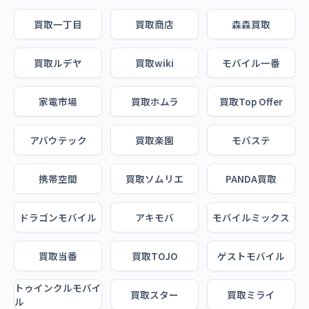
買取一丁目
買取商店
森森買取
買取ルデヤ
買取wiki
モバイル一番
家電市場
買取ホムラ
買取Top Offer
アバウテック
買取楽園
モバステ
携帯空間
買取ソムリエ
PANDA買取
ドラゴンモバイル
アキモバ
モバイルミックス
買取当番
買取TOJO
ゲストモバイル
トゥインクルモバイ
買取スター
買取ミライ
ル