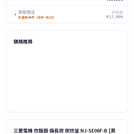
買取商店
69日前
4
¥17,000
お盆休み中（8/8〜8/12）
価格推移
三菱電機 炊飯器 備長炭 炭炊釜 NJ-SE06F-B [黒