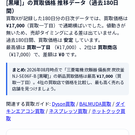
[黒曜]」の買取価格 推移データ（過去180日
間）
買取Xが記録した180日分の日次データでは、買取価格は
¥17,000
（買取一丁目）で通期横ばいでした。値動きが
無いため、売却タイミングによる差は出ていません。
過去180日間、買取価格は
安定
しています。
最高値は
買取一丁目
（¥17,000）、2位は
買取商店
（¥17,000）で、差額は
¥0
です。
まとめ:
2026年08月時点で「三菱電機 炊飯器 備長炭 炭炊釜
NJ-SE06F-B [黒曜]」の新品買取価格は最高
¥17,000
（買
取一丁目）。4社の買取店で価格を比較し、最も高く売れる
店舗を見つけましょう。
関連する買取ガイド:
Dyson買取
/
BALMUDA買取
/
ダイ
キンエアコン買取
/
ネスプレッソ買取
/
ホットクック買
取