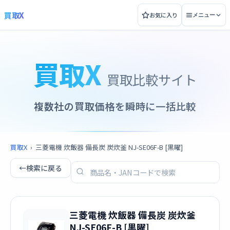
買取X
お気に入り
メニュー
買取X
買取比較サイト
複数社の買取価格を瞬時に一括比較
買取X
›
三菱電機 炊飯器 備長炭 炭炊釜 NJ-SE06F-B [黒曜]
←
検索に戻る
三菱電機 炊飯器 備長炭 炭炊釜
NJ-SE06F-B [黒曜]