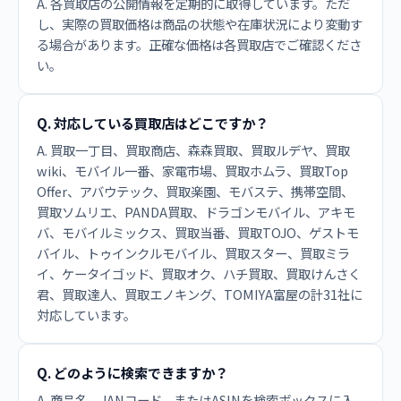
A. 各買取店の公開情報を定期的に取得しています。ただ
し、実際の買取価格は商品の状態や在庫状況により変動す
る場合があります。正確な価格は各買取店でご確認くださ
い。
Q. 対応している買取店はどこですか？
A. 買取一丁目、買取商店、森森買取、買取ルデヤ、買取
wiki、モバイル一番、家電市場、買取ホムラ、買取Top
Offer、アバウテック、買取楽園、モバステ、携帯空間、
買取ソムリエ、PANDA買取、ドラゴンモバイル、アキモ
バ、モバイルミックス、買取当番、買取TOJO、ゲストモ
バイル、トゥインクルモバイル、買取スター、買取ミラ
イ、ケータイゴッド、買取オク、ハチ買取、買取けんさく
君、買取達人、買取エノキング、TOMIYA富屋の計31社に
対応しています。
Q. どのように検索できますか？
A. 商品名、JANコード、またはASINを検索ボックスに入