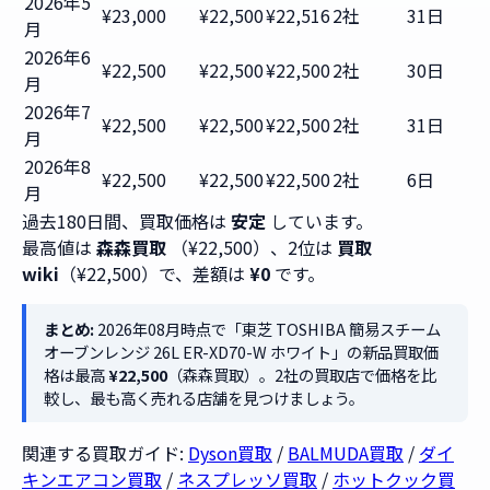
2026年5
¥23,000
¥22,500
¥22,516
2社
31日
月
2026年6
¥22,500
¥22,500
¥22,500
2社
30日
月
2026年7
¥22,500
¥22,500
¥22,500
2社
31日
月
2026年8
¥22,500
¥22,500
¥22,500
2社
6日
月
過去180日間、買取価格は
安定
しています。
最高値は
森森買取
（¥22,500）、2位は
買取
wiki
（¥22,500）で、差額は
¥0
です。
まとめ:
2026年08月時点で「東芝 TOSHIBA 簡易スチーム
オーブンレンジ 26L ER-XD70-W ホワイト」の新品買取価
格は最高
¥22,500
（森森買取）。2社の買取店で価格を比
較し、最も高く売れる店舗を見つけましょう。
関連する買取ガイド:
Dyson買取
/
BALMUDA買取
/
ダイ
キンエアコン買取
/
ネスプレッソ買取
/
ホットクック買