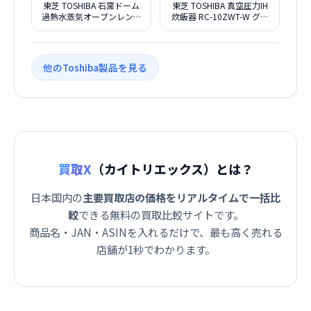
東芝 TOSHIBA 石窯ドーム
東芝 TOSHIBA 真空圧力IH
過熱水蒸気オーブンレンジ
炊飯器 RC-10ZWT-W グラ
ER-XD7000-K
ンホワイト
他のToshiba製品を見る
買取X
（カイトリエックス）とは？
日本国内の
主要買取店の価格をリアルタイムで一括比
較
できる無料の買取比較サイトです。
商品名・JAN・ASINを入れるだけで、最も高く売れる
店舗が1秒でわかります。