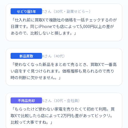
Tさん（30代・副業せどらー）
せどり歴5年
「仕入れ前に買取Xで複数社の価格を一括チェックするのが
日課です。同じiPhoneでも店によって5,000円以上の差が
あるので、比較しないと損します。」
Kさん（40代）
新品買取
「使わなくなった新品をまとめて売るとき、買取Xで一番高
い店をすぐ見つけられます。価格推移も見られるので売り
時の判断に欠かせません。」
Sさん（30代・会社員）
不用品売却
「もらったけど使わない家電を売りたくて初めて利用。買
取Xで比較したら店によって2万円も差があってビックリ。
比較って大事ですね。」