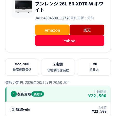
ブンレンジ 26L ER-XD70-W ホワ
イト
JAN: 4904530112720
最終更新: 9分前
Amazon
楽天
Yahoo
¥22,500
±¥0
2店舗
最高買取価格
前日比
価格取得店舗数
情報更新日: 2026年08月07日 20:50 JST
21時間前
森森買取
1
最高値
¥22,500
9分前
買取wiki
2
¥22,500