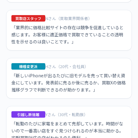
Nさん（買取業界関係者）
買取店スタッフ
「業界的に価格比較サイトの存在は競争を促進していると
感じます。お客様に適正価格で買取できていることの透明
性を示せるのは良いことです。」
Hさん（20代・会社員）
機種変更派
「新しいiPhoneが出るたびに旧モデルを売って買い替え資
金にしています。発表前に売るか後に売るか、買取Xの価格
推移グラフで判断できるのが助かります。」
Yさん（30代・転勤族）
引越し断捨離
「転勤のたびに家電をまとめて売却しています。時間がな
いので一番高い店をすぐ見つけられるのが本当に助かる。
宅配買取対応の店がわかるのも便利。」