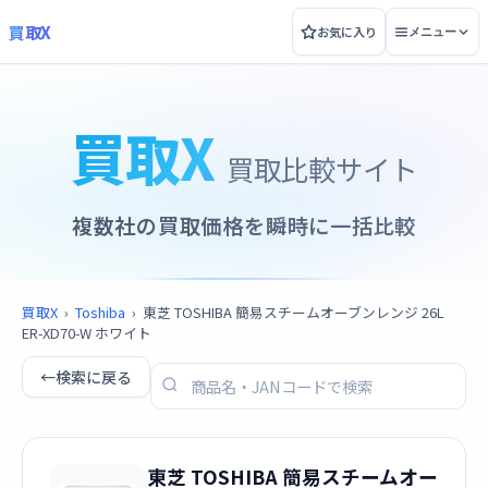
買取X
お気に入り
メニュー
買取X
買取比較サイト
複数社の買取価格を瞬時に一括比較
買取X
›
Toshiba
›
東芝 TOSHIBA 簡易スチームオーブンレンジ 26L
ER-XD70-W ホワイト
←
検索に戻る
東芝 TOSHIBA 簡易スチームオー