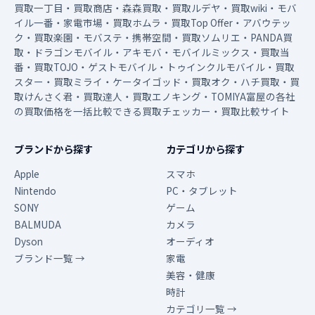
買取一丁目・買取商店・森森買取・買取ルデヤ・買取wiki・モバ
イル一番・家電市場・買取ホムラ・買取Top Offer・アバウテッ
ク・買取楽園・モバステ・携帯空間・買取ソムリエ・PANDA買
取・ドラゴンモバイル・アキモバ・モバイルミックス・買取当
番・買取TOJO・ゲストモバイル・トゥインクルモバイル・買取
スター・買取ミライ・ケータイゴッド・買取オク・ハチ買取・買
取けんさく君・買取達人・買取エノキング・TOMIYA富屋の各社
の買取価格を一括比較できる買取チェッカー・買取比較サイト
ブランドから探す
カテゴリから探す
Apple
スマホ
Nintendo
PC・タブレット
SONY
ゲーム
BALMUDA
カメラ
Dyson
オーディオ
ブランド一覧 →
家電
美容・健康
時計
カテゴリ一覧 →