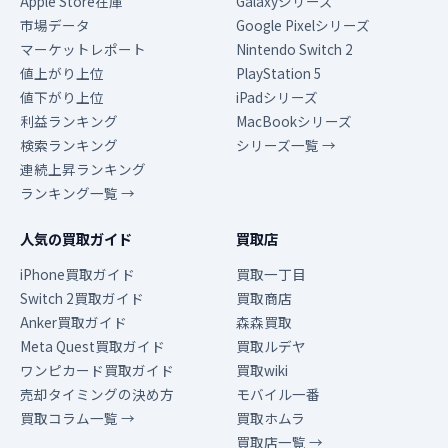
Apple Store在庫
Galaxyシリーズ
市場データ
Google Pixelシリーズ
マーケットレポート
Nintendo Switch 2
値上がり上位
PlayStation 5
値下がり上位
iPadシリーズ
利益ランキング
MacBookシリーズ
検索ランキング
シリーズ一覧 →
連続上昇ランキング
ランキング一覧 →
人気の買取ガイド
買取店
iPhone買取ガイド
買取一丁目
Switch 2買取ガイド
買取商店
Anker買取ガイド
森森買取
Meta Quest買取ガイド
買取ルデヤ
ワンピカード買取ガイド
買取wiki
売却タイミングの決め方
モバイル一番
買取コラム一覧 →
買取ホムラ
買取店一覧 →