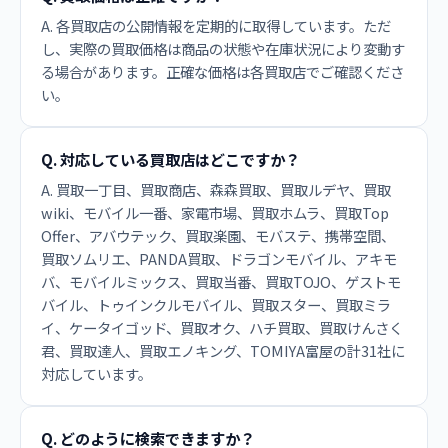
A. 各買取店の公開情報を定期的に取得しています。ただ
し、実際の買取価格は商品の状態や在庫状況により変動す
る場合があります。正確な価格は各買取店でご確認くださ
い。
Q. 対応している買取店はどこですか？
A. 買取一丁目、買取商店、森森買取、買取ルデヤ、買取
wiki、モバイル一番、家電市場、買取ホムラ、買取Top
Offer、アバウテック、買取楽園、モバステ、携帯空間、
買取ソムリエ、PANDA買取、ドラゴンモバイル、アキモ
バ、モバイルミックス、買取当番、買取TOJO、ゲストモ
バイル、トゥインクルモバイル、買取スター、買取ミラ
イ、ケータイゴッド、買取オク、ハチ買取、買取けんさく
君、買取達人、買取エノキング、TOMIYA富屋の計31社に
対応しています。
Q. どのように検索できますか？