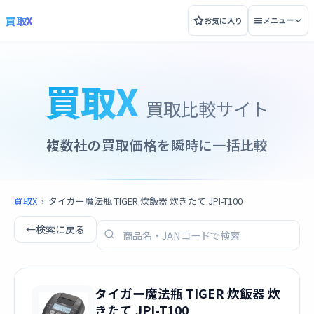
買取X
お気に入り
メニュー
買取X
買取比較サイト
複数社の買取価格を瞬時に一括比較
買取X
›
タイガー魔法瓶 TIGER 炊飯器 炊きたて JPI-T100
←
検索に戻る
タイガー魔法瓶 TIGER 炊飯器 炊
きたて JPI-T100