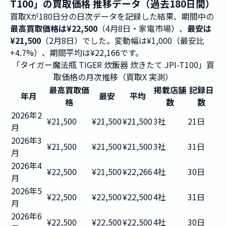
T100」の買取価格 推移データ（過去180日間）
買取Xが180日分の日次データを記録した結果、期間中の
最高買取価格は¥22,500
（4月8日・家電市場）、
最安は
¥21,500
（2月8日）でした。変動幅は¥1,000（最安比
+4.7%）、期間平均は¥22,166です。
「タイガー魔法瓶 TIGER 炊飯器 炊きたて JPI-T100」買
取価格の月次推移（買取X 実測）
最高買取価
掲載店舗
記録日
年月
最安
平均
格
数
数
2026年2
¥21,500
¥21,500
¥21,500
3社
21日
月
2026年3
¥21,500
¥21,500
¥21,500
3社
31日
月
2026年4
¥22,500
¥21,500
¥22,266
4社
30日
月
2026年5
¥22,500
¥22,500
¥22,500
4社
31日
月
2026年6
¥22,500
¥22,500
¥22,500
4社
30日