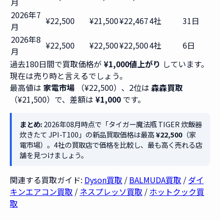
月
2026年7
¥22,500
¥21,500
¥22,467
4社
31日
月
2026年8
¥22,500
¥22,500
¥22,500
4社
6日
月
過去180日間で買取価格が
¥1,000値上がり
しています。
現在は売り時と言えるでしょう。
最高値は
家電市場
（¥22,500）、2位は
森森買取
（¥21,500）で、差額は
¥1,000
です。
まとめ:
2026年08月時点で「タイガー魔法瓶 TIGER 炊飯器
炊きたて JPI-T100」の新品買取価格は最高
¥22,500
（家
電市場）。4社の買取店で価格を比較し、最も高く売れる店
舗を見つけましょう。
関連する買取ガイド:
Dyson買取
/
BALMUDA買取
/
ダイ
キンエアコン買取
/
ネスプレッソ買取
/
ホットクック買
取