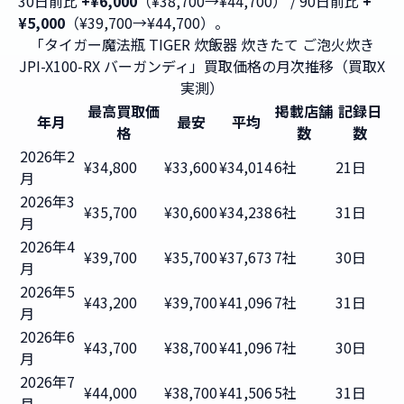
30日前比
+¥6,000
（¥38,700→¥44,700） / 90日前比
+
¥5,000
（¥39,700→¥44,700）。
「タイガー魔法瓶 TIGER 炊飯器 炊きたて ご泡火炊き
JPI-X100-RX バーガンディ」買取価格の月次推移（買取X
実測）
最高買取価
掲載店舗
記録日
年月
最安
平均
格
数
数
2026年2
¥34,800
¥33,600
¥34,014
6社
21日
月
2026年3
¥35,700
¥30,600
¥34,238
6社
31日
月
2026年4
¥39,700
¥35,700
¥37,673
7社
30日
月
2026年5
¥43,200
¥39,700
¥41,096
7社
31日
月
2026年6
¥43,700
¥38,700
¥41,096
7社
30日
月
2026年7
¥44,000
¥38,700
¥41,506
5社
31日
月