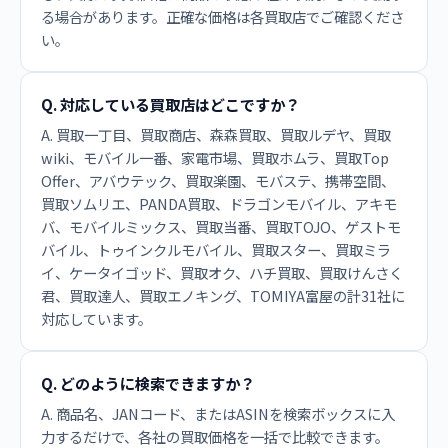
る場合があります。正確な価格は各買取店でご確認くださ
い。
Q. 対応している買取店はどこですか？
A. 買取一丁目、買取商店、森森買取、買取ルデヤ、買取
wiki、モバイル一番、家電市場、買取ホムラ、買取Top
Offer、アバウテック、買取楽園、モバステ、携帯空間、
買取ソムリエ、PANDA買取、ドラゴンモバイル、アキモ
バ、モバイルミックス、買取当番、買取TOJO、ゲストモ
バイル、トゥインクルモバイル、買取スター、買取ミラ
イ、ケータイゴッド、買取オク、ハチ買取、買取けんさく
君、買取達人、買取エノキング、TOMIYA富屋の計31社に
対応しています。
Q. どのように検索できますか？
A. 商品名、JANコード、またはASINを検索ボックスに入
力するだけで、各社の買取価格を一括で比較できます。