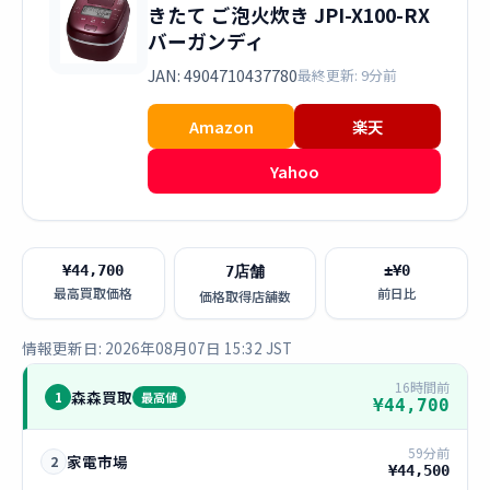
きたて ご泡火炊き JPI-X100-RX
バーガンディ
JAN: 4904710437780
最終更新: 9分前
Amazon
楽天
Yahoo
¥44,700
±¥0
7店舗
最高買取価格
前日比
価格取得店舗数
情報更新日: 2026年08月07日 15:32 JST
16時間前
森森買取
1
最高値
¥44,700
59分前
家電市場
2
¥44,500