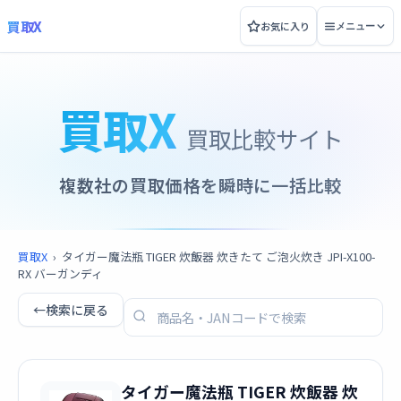
買取X
お気に入り
メニュー
買取X
買取比較サイト
複数社の買取価格を瞬時に一括比較
買取X
›
タイガー魔法瓶 TIGER 炊飯器 炊きたて ご泡火炊き JPI-X100-
RX バーガンディ
←
検索に戻る
タイガー魔法瓶 TIGER 炊飯器 炊