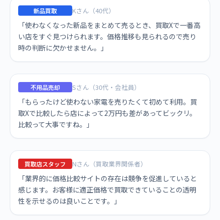
Kさん（40代）
新品買取
「使わなくなった新品をまとめて売るとき、買取Xで一番高
い店をすぐ見つけられます。価格推移も見られるので売り
時の判断に欠かせません。」
Sさん（30代・会社員）
不用品売却
「もらったけど使わない家電を売りたくて初めて利用。買
取Xで比較したら店によって2万円も差があってビックリ。
比較って大事ですね。」
Nさん（買取業界関係者）
買取店スタッフ
「業界的に価格比較サイトの存在は競争を促進していると
感じます。お客様に適正価格で買取できていることの透明
性を示せるのは良いことです。」