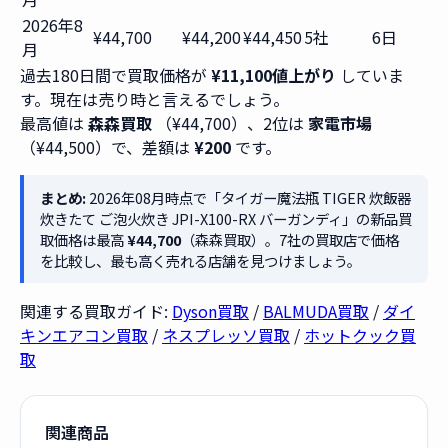
2026年8
¥44,700
¥44,200
¥44,450
5社
6日
月
過去180日間で買取価格が
¥11,100値上がり
していま
す。現在は売り時と言えるでしょう。
最高値は
森森買取
（¥44,700）、2位は
家電市場
（¥44,500）で、差額は
¥200
です。
まとめ:
2026年08月時点で「タイガー魔法瓶 TIGER 炊飯器
炊きたて ご泡火炊き JPI-X100-RX バーガンディ」の新品買
取価格は最高
¥44,700
（森森買取）。7社の買取店で価格
を比較し、最も高く売れる店舗を見つけましょう。
関連する買取ガイド:
Dyson買取
/
BALMUDA買取
/
ダイ
キンエアコン買取
/
ネスプレッソ買取
/
ホットクック買
取
関連商品