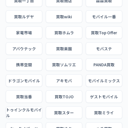
買取一丁目
買取商店
森森買取
買取ルデヤ
買取wiki
モバイル一番
家電市場
買取ホムラ
買取Top Offer
アバウテック
買取楽園
モバステ
携帯空間
買取ソムリエ
PANDA買取
ドラゴンモバイル
アキモバ
モバイルミックス
買取当番
買取TOJO
ゲストモバイル
トゥインクルモバイ
買取スター
買取ミライ
ル