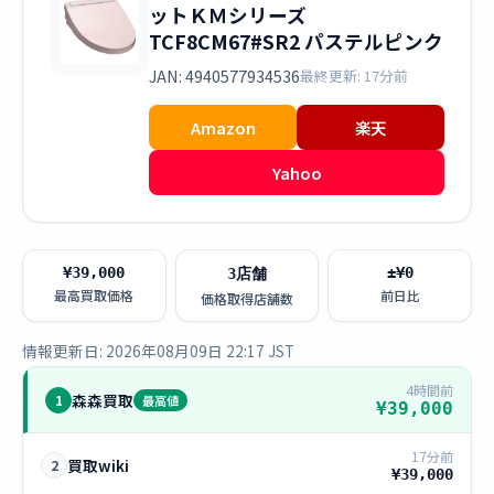
ットＫＭシリーズ
TCF8CM67#SR2 パステルピンク
JAN: 4940577934536
最終更新: 17分前
Amazon
楽天
Yahoo
¥39,000
±¥0
3店舗
最高買取価格
前日比
価格取得店舗数
情報更新日: 2026年08月09日 22:17 JST
4時間前
森森買取
1
最高値
¥39,000
17分前
買取wiki
2
¥39,000