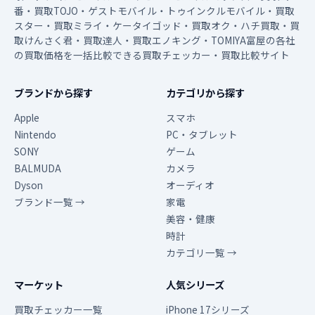
番・買取TOJO・ゲストモバイル・トゥインクルモバイル・買取
スター・買取ミライ・ケータイゴッド・買取オク・ハチ買取・買
取けんさく君・買取達人・買取エノキング・TOMIYA富屋の各社
の買取価格を一括比較できる買取チェッカー・買取比較サイト
ブランドから探す
カテゴリから探す
Apple
スマホ
Nintendo
PC・タブレット
SONY
ゲーム
BALMUDA
カメラ
Dyson
オーディオ
ブランド一覧 →
家電
美容・健康
時計
カテゴリ一覧 →
マーケット
人気シリーズ
買取チェッカー一覧
iPhone 17シリーズ