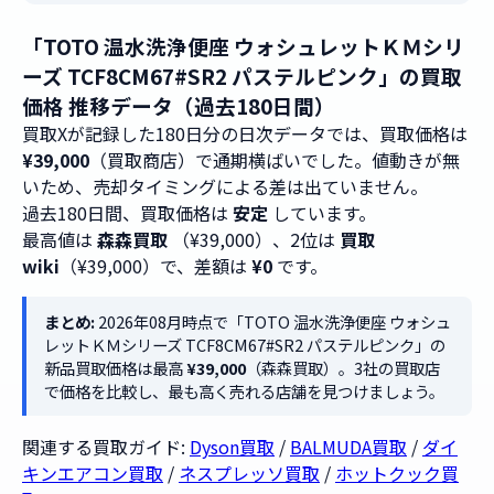
「TOTO 温水洗浄便座 ウォシュレットＫＭシリ
ーズ TCF8CM67#SR2 パステルピンク」の買取
価格 推移データ（過去180日間）
買取Xが記録した180日分の日次データでは、買取価格は
¥39,000
（買取商店）で通期横ばいでした。値動きが無
いため、売却タイミングによる差は出ていません。
過去180日間、買取価格は
安定
しています。
最高値は
森森買取
（¥39,000）、2位は
買取
wiki
（¥39,000）で、差額は
¥0
です。
まとめ:
2026年08月時点で「TOTO 温水洗浄便座 ウォシュ
レットＫＭシリーズ TCF8CM67#SR2 パステルピンク」の
新品買取価格は最高
¥39,000
（森森買取）。3社の買取店
で価格を比較し、最も高く売れる店舗を見つけましょう。
関連する買取ガイド:
Dyson買取
/
BALMUDA買取
/
ダイ
キンエアコン買取
/
ネスプレッソ買取
/
ホットクック買