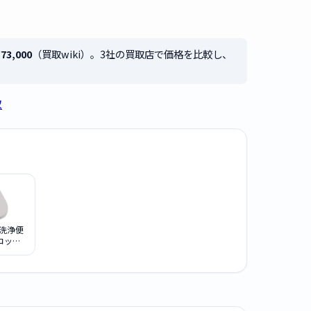
73,000
（買取wiki）。3社の買取店で価格を比較し、
取
水洗浄便
コット
713R
ワイトグ