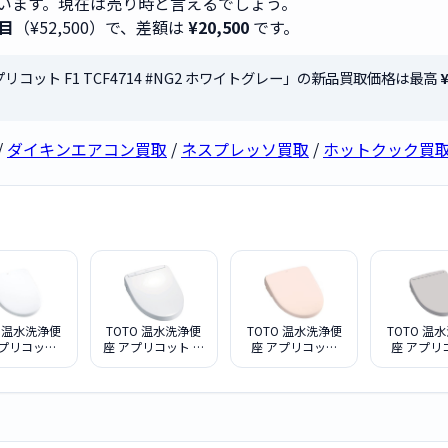
います。現在は売り時と言えるでしょう。
目
（¥52,500）で、差額は
¥20,500
です。
プリコット F1 TCF4714 #NG2 ホワイトグレー」の新品買取価格は最高
¥
/
ダイキンエアコン買取
/
ネスプレッソ買取
/
ホットクック買
O 温水洗浄便
TOTO 温水洗浄便
TOTO 温水洗浄便
TOTO 温
アプリコット
座 アプリコット ホ
座 アプリコット
座 アプリ
F4734 #NW1
ワイト TCF4833S
F1 TCF4714 #SR2
F1 TCF4
ホワイト]
NW1
パステルピンク
#NG2 ホ
レー