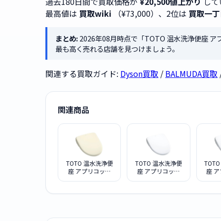
過去180日間で買取価格が
¥20,500値上がり
して
最高値は
買取wiki
（¥73,000）、2位は
買取一丁
まとめ:
2026年08月時点で「TOTO 温水洗浄便座 ア
最も高く売れる店舗を見つけましょう。
関連する買取ガイド:
Dyson買取
/
BALMUDA買取
関連商品
TOTO 温水洗浄便
TOTO 温水洗浄便
TOT
座 アプリコット
座 アプリコット
座 
F4 TCF4744 #SC1
F4 TCF4744 #NW1
F3 TC
パステルアイボリ
[ホワイト]
[
ー