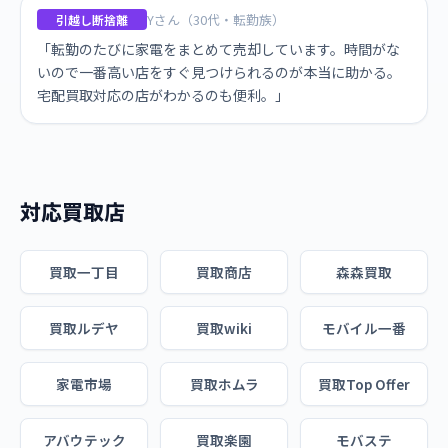
Yさん（30代・転勤族）
引越し断捨離
「転勤のたびに家電をまとめて売却しています。時間がな
いので一番高い店をすぐ見つけられるのが本当に助かる。
宅配買取対応の店がわかるのも便利。」
対応買取店
買取一丁目
買取商店
森森買取
買取ルデヤ
買取wiki
モバイル一番
家電市場
買取ホムラ
買取Top Offer
アバウテック
買取楽園
モバステ