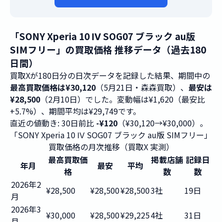
「SONY Xperia 10 Ⅳ SOG07 ブラック au版
SIMフリー」の買取価格 推移データ（過去180
日間）
買取Xが180日分の日次データを記録した結果、期間中の
最高買取価格は¥30,120
（5月21日・森森買取）、
最安は
¥28,500
（2月10日）でした。変動幅は¥1,620（最安比
+5.7%）、期間平均は¥29,749です。
直近の値動き: 30日前比
-¥120
（¥30,120→¥30,000）。
「SONY Xperia 10 Ⅳ SOG07 ブラック au版 SIMフリー」
買取価格の月次推移（買取X 実測）
最高買取価
掲載店舗
記録日
年月
最安
平均
格
数
数
2026年2
¥28,500
¥28,500
¥28,500
3社
19日
月
2026年3
¥30,000
¥28,500
¥29,225
4社
31日
月