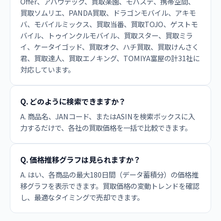
Offer、アバウテック、買取楽園、モバステ、携帯空間、
買取ソムリエ、PANDA買取、ドラゴンモバイル、アキモ
バ、モバイルミックス、買取当番、買取TOJO、ゲストモ
バイル、トゥインクルモバイル、買取スター、買取ミラ
イ、ケータイゴッド、買取オク、ハチ買取、買取けんさく
君、買取達人、買取エノキング、TOMIYA富屋の計31社に
対応しています。
Q. どのように検索できますか？
A. 商品名、JANコード、またはASINを検索ボックスに入
力するだけで、各社の買取価格を一括で比較できます。
Q. 価格推移グラフは見られますか？
A. はい、各商品の最大180日間（データ蓄積分）の価格推
移グラフを表示できます。買取価格の変動トレンドを確認
し、最適なタイミングで売却できます。