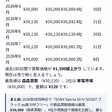
2026年4
¥30,000
¥30,000
¥30,000
4社
30日
月
2026年5
¥30,120
¥30,000
¥30,042
4社
31日
月
2026年6
¥30,120
¥30,120
¥30,120
4社
30日
月
2026年7
¥30,120
¥30,000
¥30,081
3社
31日
月
2026年8
¥30,000
¥30,000
¥30,000
2社
8日
月
過去180日間で買取価格が
¥1,500値上がり
しています。
現在は売り時と言えるでしょう。
最高値は
森森買取
（¥30,120）、2位は
家電市場
（¥30,000）で、差額は
¥120
です。
まとめ:
2026年08月時点で「SONY Xperia 10 Ⅳ SOG07 ブ
ラック au版 SIMフリー」の新品買取価格は最高
¥30,000
（森森買取）。4社の買取店で価格を比較し、最も