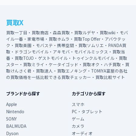
買取X
買取一丁目・買取商店・森森買取・買取ルデヤ・買取wiki・モバ
イル一番・家電市場・買取ホムラ・買取Top Offer・アバウテッ
ク・買取楽園・モバステ・携帯空間・買取ソムリエ・PANDA買
取・ドラゴンモバイル・アキモバ・モバイルミックス・買取当
番・買取TOJO・ゲストモバイル・トゥインクルモバイル・買取
スター・買取ミライ・ケータイゴッド・買取オク・ハチ買取・買
取けんさく君・買取達人・買取エノキング・TOMIYA富屋の各社
の買取価格を一括比較できる買取チェッカー・買取比較サイト
ブランドから探す
カテゴリから探す
Apple
スマホ
Nintendo
PC・タブレット
SONY
ゲーム
BALMUDA
カメラ
Dyson
オーディオ