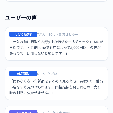
ユーザーの声
Tさん（30代・副業せどらー）
せどり歴5年
「仕入れ前に買取Xで複数社の価格を一括チェックするのが
日課です。同じiPhoneでも店によって5,000円以上の差が
あるので、比較しないと損します。」
Kさん（40代）
新品買取
「使わなくなった新品をまとめて売るとき、買取Xで一番高
い店をすぐ見つけられます。価格推移も見られるので売り
時の判断に欠かせません。」
Sさん（30代・会社員）
不用品売却