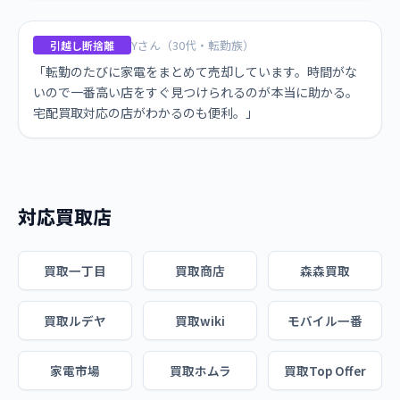
Yさん（30代・転勤族）
引越し断捨離
「転勤のたびに家電をまとめて売却しています。時間がな
いので一番高い店をすぐ見つけられるのが本当に助かる。
宅配買取対応の店がわかるのも便利。」
対応買取店
買取一丁目
買取商店
森森買取
買取ルデヤ
買取wiki
モバイル一番
家電市場
買取ホムラ
買取Top Offer