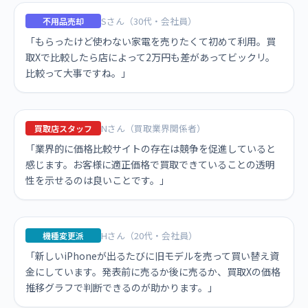
Sさん（30代・会社員）
不用品売却
「もらったけど使わない家電を売りたくて初めて利用。買
取Xで比較したら店によって2万円も差があってビックリ。
比較って大事ですね。」
Nさん（買取業界関係者）
買取店スタッフ
「業界的に価格比較サイトの存在は競争を促進していると
感じます。お客様に適正価格で買取できていることの透明
性を示せるのは良いことです。」
Hさん（20代・会社員）
機種変更派
「新しいiPhoneが出るたびに旧モデルを売って買い替え資
金にしています。発表前に売るか後に売るか、買取Xの価格
推移グラフで判断できるのが助かります。」