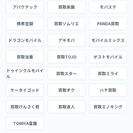
アバウテック
買取楽園
モバステ
携帯空間
買取ソムリエ
PANDA買取
ドラゴンモバイル
アキモバ
モバイルミックス
買取当番
買取TOJO
ゲストモバイル
トゥインクルモバイ
買取スター
買取ミライ
ル
ケータイゴッド
買取オク
ハチ買取
買取けんさく君
買取達人
買取エノキング
TOMIYA富屋