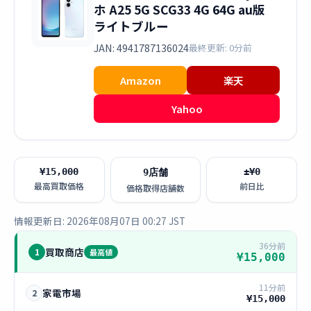
ホ A25 5G SCG33 4G 64G au版
ライトブルー
JAN: 4941787136024
最終更新: 0分前
Amazon
楽天
Yahoo
¥15,000
±¥0
9店舗
最高買取価格
前日比
価格取得店舗数
情報更新日: 2026年08月07日 00:27 JST
36分前
買取商店
1
最高値
¥15,000
11分前
家電市場
2
¥15,000