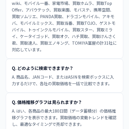
wiki、モバイル一番、家電市場、買取ホムラ、買取Top
Offer、アバウテック、買取楽園、モバステ、携帯空間、
買取ソムリエ、PANDA買取、ドラゴンモバイル、アキモ
バ、モバイルミックス、買取当番、買取TOJO、ゲストモ
バイル、トゥインクルモバイル、買取スター、買取ミラ
イ、ケータイゴッド、買取オク、ハチ買取、買取けんさく
君、買取達人、買取エノキング、TOMIYA富屋の計31社に
対応しています。
Q. どのように検索できますか？
A. 商品名、JANコード、またはASINを検索ボックスに入
力するだけで、各社の買取価格を一括で比較できます。
Q. 価格推移グラフは見られますか？
A. はい、各商品の最大180日間（データ蓄積分）の価格推
移グラフを表示できます。買取価格の変動トレンドを確認
し、最適なタイミングで売却できます。