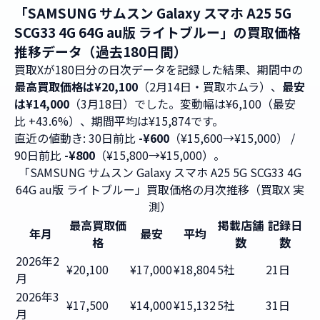
「SAMSUNG サムスン Galaxy スマホ A25 5G
SCG33 4G 64G au版 ライトブルー」の買取価格
推移データ（過去180日間）
買取Xが180日分の日次データを記録した結果、期間中の
最高買取価格は¥20,100
（2月14日・買取ホムラ）、
最安
は¥14,000
（3月18日）でした。変動幅は¥6,100（最安
比 +43.6%）、期間平均は¥15,874です。
直近の値動き: 30日前比
-¥600
（¥15,600→¥15,000） /
90日前比
-¥800
（¥15,800→¥15,000）。
「SAMSUNG サムスン Galaxy スマホ A25 5G SCG33 4G
64G au版 ライトブルー」買取価格の月次推移（買取X 実
測）
最高買取価
掲載店舗
記録日
年月
最安
平均
格
数
数
2026年2
¥20,100
¥17,000
¥18,804
5社
21日
月
2026年3
¥17,500
¥14,000
¥15,132
5社
31日
月