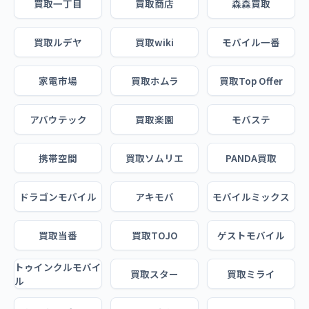
買取一丁目
買取商店
森森買取
買取ルデヤ
買取wiki
モバイル一番
家電市場
買取ホムラ
買取Top Offer
アバウテック
買取楽園
モバステ
携帯空間
買取ソムリエ
PANDA買取
ドラゴンモバイル
アキモバ
モバイルミックス
買取当番
買取TOJO
ゲストモバイル
トゥインクルモバイ
買取スター
買取ミライ
ル