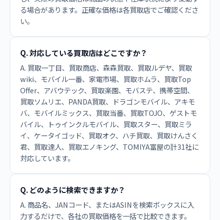
る場合があります。正確な価格は各買取店でご確認くださ
い。
Q. 対応している買取店はどこですか？
A. 買取一丁目、買取商店、森森買取、買取ルデヤ、買取
wiki、モバイル一番、家電市場、買取ホムラ、買取Top
Offer、アバウテック、買取楽園、モバステ、携帯空間、
買取ソムリエ、PANDA買取、ドラゴンモバイル、アキモ
バ、モバイルミックス、買取当番、買取TOJO、ゲストモ
バイル、トゥインクルモバイル、買取スター、買取ミラ
イ、ケータイゴッド、買取オク、ハチ買取、買取けんさく
君、買取達人、買取エノキング、TOMIYA富屋の計31社に
対応しています。
Q. どのように検索できますか？
A. 商品名、JANコード、またはASINを検索ボックスに入
力するだけで、各社の買取価格を一括で比較できます。