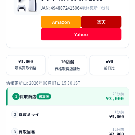
JAN: 4948872415064
最終更新: 0分前
Amazon
楽天
Yahoo
¥3,000
±¥0
10店舗
最高買取価格
前日比
価格取得店舗数
情報更新日: 2026年08月07日 15:30 JST
23分前
買取商店
1
最高値
¥3,000
1分前
買取ミライ
2
¥3,000
12分前
買取当番
3
¥2,900