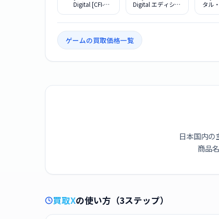
Digital [CFI-
Digital エディショ
タル
7000B01] Pro 5
ン CFI-2000B01
ン 8
Digital [CFI-
Slim Digital エディ
専用 
7000B01]
ション
La
Japa
ゲームの買取価格一覧
Dual
レス
ー 
[CF
日本国内の
商品名
買取X
の使い方（3ステップ）