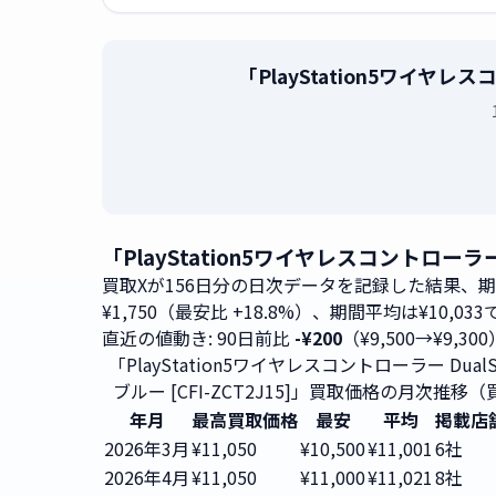
「PlayStation5ワイヤレ
「PlayStation5ワイヤレスコントローラー
買取Xが156日分の日次データを記録した結果、
¥1,750（最安比 +18.8%）、期間平均は¥10,03
直近の値動き: 90日前比
-¥200
（¥9,500→¥9,30
「PlayStation5ワイヤレスコントローラー DualS
ブルー [CFI-ZCT2J15]」買取価格の月次推移（
年月
最高買取価格
最安
平均
掲載店
2026年3月
¥11,050
¥10,500
¥11,001
6社
2026年4月
¥11,050
¥11,000
¥11,021
8社