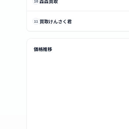
森森買取
10
買取けんさく君
11
価格推移