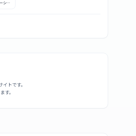
ーショ
モデル
B01 デジ
ション
サイトです。
ります。