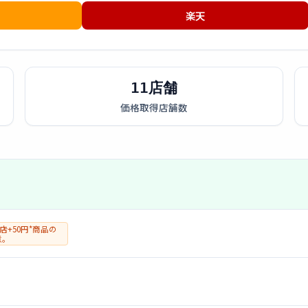
楽天
11店舗
価格取得店舗数
店+50円*商品の
意。