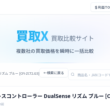
利益TO
買取X
買取比較サイト
複数社の買取価格を瞬時に一括比較
←
検索に戻る
ズム ブルー [CFI-ZCT2J15]
レスコントローラー DualSense リズム ブルー [CFI
分前