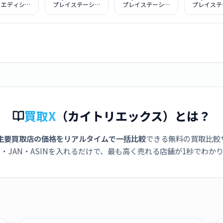
・エディショ
プレイステーショ
プレイステーショ
プレイステ
25GB 日本語
ン5 CFI-1100A01
ン5 デジタルエデ
ン5 新型
Console
ィション CFI-
CFI-1200
nguage：
1100B01
タルエディ
nese only
Sense ワイヤ
コントローラ
ダブルパック
IJ-10032]
買取X
（カイトリエックス）とは？
主要買取店の価格をリアルタイムで一括比較
できる無料の買取比較
・JAN・ASINを入れるだけで、最も高く売れる店舗が1秒でわか