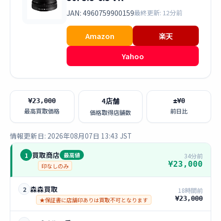
JAN: 4960759900159
最終更新: 12分前
Amazon
楽天
Yahoo
¥23,000
±¥0
4店舗
最高買取価格
前日比
価格取得店舗数
情報更新日: 2026年08月07日 13:43 JST
買取商店
1
最高値
34分前
¥23,000
印なしのみ
森森買取
2
18時間前
¥23,000
★保証書に店舗印ありは買取不可となります