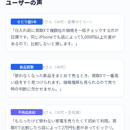
ユーザーの声
Tさん（30代・副業せどらー）
せどり歴5年
「仕入れ前に買取Xで複数社の価格を一括チェックするのが
日課です。同じiPhoneでも店によって5,000円以上の差が
あるので、比較しないと損します。」
Kさん（40代）
新品買取
「使わなくなった新品をまとめて売るとき、買取Xで一番高
い店をすぐ見つけられます。価格推移も見られるので売り
時の判断に欠かせません。」
Sさん（30代・会社員）
不用品売却
「もらったけど使わない家電を売りたくて初めて利用。買
取Xで比較したら店によって2万円も差があってビックリ。