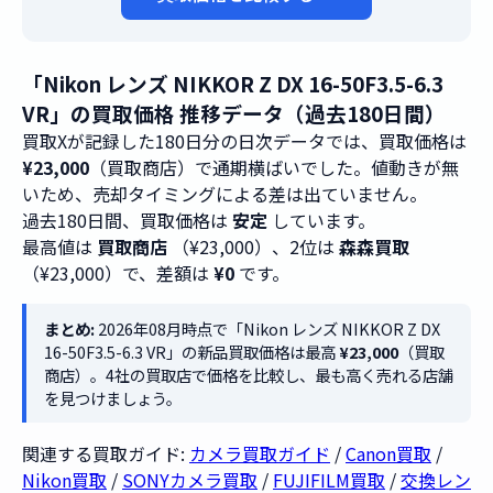
「Nikon レンズ NIKKOR Z DX 16-50F3.5-6.3
VR」の買取価格 推移データ（過去180日間）
買取Xが記録した180日分の日次データでは、買取価格は
¥23,000
（買取商店）で通期横ばいでした。値動きが無
いため、売却タイミングによる差は出ていません。
過去180日間、買取価格は
安定
しています。
最高値は
買取商店
（¥23,000）、2位は
森森買取
（¥23,000）で、差額は
¥0
です。
まとめ:
2026年08月時点で「Nikon レンズ NIKKOR Z DX
16-50F3.5-6.3 VR」の新品買取価格は最高
¥23,000
（買取
商店）。4社の買取店で価格を比較し、最も高く売れる店舗
を見つけましょう。
関連する買取ガイド:
カメラ買取ガイド
/
Canon買取
/
Nikon買取
/
SONYカメラ買取
/
FUJIFILM買取
/
交換レン