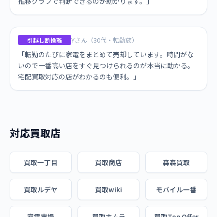
推移グラフで判断できるのが助かります。」
Yさん（30代・転勤族）
引越し断捨離
「転勤のたびに家電をまとめて売却しています。時間がな
いので一番高い店をすぐ見つけられるのが本当に助かる。
宅配買取対応の店がわかるのも便利。」
対応買取店
買取一丁目
買取商店
森森買取
買取ルデヤ
買取wiki
モバイル一番
家電市場
買取ホムラ
買取Top Offer