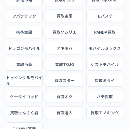
アバウテック
買取楽園
モバステ
携帯空間
買取ソムリエ
PANDA買取
ドラゴンモバイル
アキモバ
モバイルミックス
買取当番
買取TOJO
ゲストモバイル
トゥインクルモバイ
買取スター
買取ミライ
ル
ケータイゴッド
買取オク
ハチ買取
買取けんさく君
買取達人
買取エノキング
TOMIYA富屋