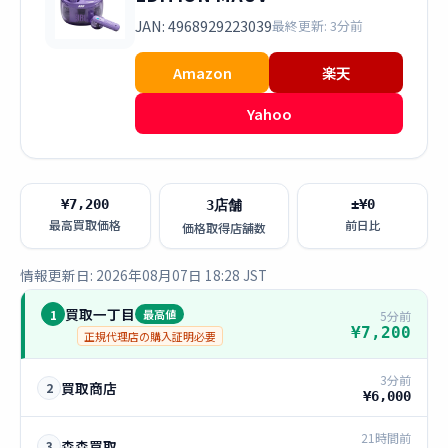
JAN: 4968929223039
最終更新: 3分前
Amazon
楽天
Yahoo
¥7,200
±¥0
3店舗
最高買取価格
前日比
価格取得店舗数
情報更新日: 2026年08月07日 18:28 JST
買取一丁目
1
最高値
5分前
¥7,200
正規代理店の購入証明必要
3分前
買取商店
2
¥6,000
21時間前
森森買取
3