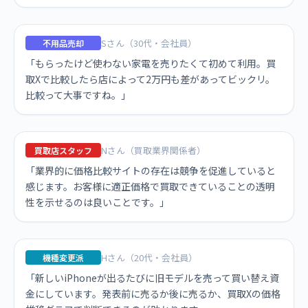
Sさん（30代・会社員）
不用品売却
「もらったけど使わない家電を売りたくて初めて利用。買
取Xで比較したら店によって2万円も差があってビックリ。
比較って大事ですね。」
Nさん（買取業界関係者）
買取店スタッフ
「業界的に価格比較サイトの存在は競争を促進していると
感じます。お客様に適正価格で買取できていることの透明
性を示せるのは良いことです。」
Hさん（20代・会社員）
機種変更派
「新しいiPhoneが出るたびに旧モデルを売って買い替え資
金にしています。発表前に売るか後に売るか、買取Xの価格