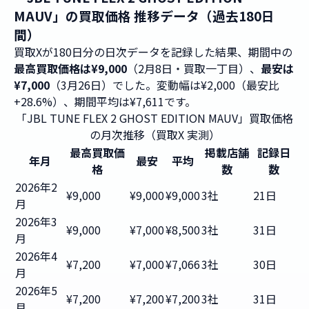
MAUV」の買取価格 推移データ（過去180日
間）
買取Xが180日分の日次データを記録した結果、期間中の
最高買取価格は¥9,000
（2月8日・買取一丁目）、
最安は
¥7,000
（3月26日）でした。変動幅は¥2,000（最安比
+28.6%）、期間平均は¥7,611です。
「JBL TUNE FLEX 2 GHOST EDITION MAUV」買取価格
の月次推移（買取X 実測）
最高買取価
掲載店舗
記録日
年月
最安
平均
格
数
数
2026年2
¥9,000
¥9,000
¥9,000
3社
21日
月
2026年3
¥9,000
¥7,000
¥8,500
3社
31日
月
2026年4
¥7,200
¥7,000
¥7,066
3社
30日
月
2026年5
¥7,200
¥7,200
¥7,200
3社
31日
月