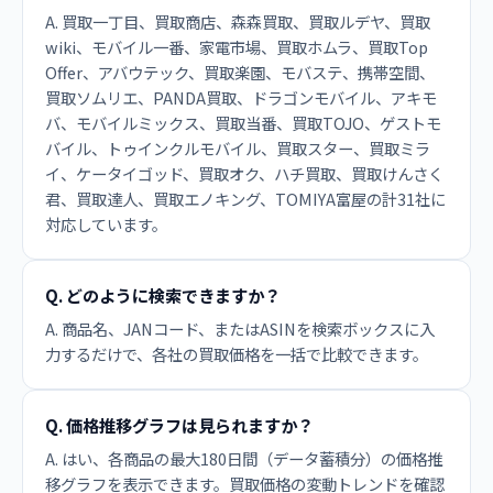
A. 買取一丁目、買取商店、森森買取、買取ルデヤ、買取
wiki、モバイル一番、家電市場、買取ホムラ、買取Top
Offer、アバウテック、買取楽園、モバステ、携帯空間、
買取ソムリエ、PANDA買取、ドラゴンモバイル、アキモ
バ、モバイルミックス、買取当番、買取TOJO、ゲストモ
バイル、トゥインクルモバイル、買取スター、買取ミラ
イ、ケータイゴッド、買取オク、ハチ買取、買取けんさく
君、買取達人、買取エノキング、TOMIYA富屋の計31社に
対応しています。
Q. どのように検索できますか？
A. 商品名、JANコード、またはASINを検索ボックスに入
力するだけで、各社の買取価格を一括で比較できます。
Q. 価格推移グラフは見られますか？
A. はい、各商品の最大180日間（データ蓄積分）の価格推
移グラフを表示できます。買取価格の変動トレンドを確認