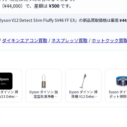
（¥44,000）で、差額は
¥500
です。
n V12 Detect Slim Fluffy SV46 FF EX」の新品買取価格は最高
¥44
/
ダイキンエアコン買取
/
ネスプレッソ買取
/
ホットクック買
n ダイソン 掃
Dyson ダイソン 加
Dyson ダイソン 掃
Dyson ダ
15 Detect
湿空気清浄機
除機 V12 Detect
ボット掃除機
lete SV22
Purifier Humidify +
Slim Absolute
Heurist 
ABL2
Cool PH2 De-NOx
SV46 ABL
PH05 WG ホワイ
ト ゴールド