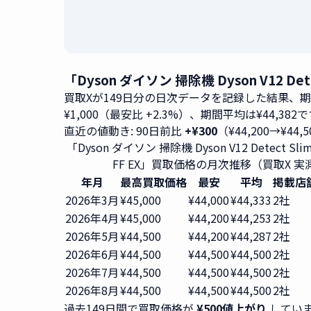
「Dyson ダイソン 掃除機 Dyson V12 De
買取Xが149日分の日次データを記録した結果、
¥1,000（最安比 +2.3%）、期間平均は¥44,382
直近の値動き: 90日前比
+¥300
（¥44,200→¥44,
「Dyson ダイソン 掃除機 Dyson V12 Detect Slim F
FF EX」買取価格の月次推移（買取X 実
年月
最高買取価格
最安
平均
掲載店
2026年3月
¥45,000
¥44,000
¥44,333
2社
2026年4月
¥45,000
¥44,200
¥44,253
2社
2026年5月
¥44,500
¥44,200
¥44,287
2社
2026年6月
¥44,500
¥44,500
¥44,500
2社
2026年7月
¥44,500
¥44,500
¥44,500
2社
2026年8月
¥44,500
¥44,500
¥44,500
2社
過去149日間で買取価格が
¥500値上がり
してい