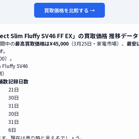
買取価格を比較する →
tect Slim Fluffy SV46 FF EX」の買取価格 推移
期間中の
最高買取価格は¥45,000
（3月25日・家電市場）、
最安は
です。
500）。
luffy SV46
測）
舗数
記録日数
21日
30日
31日
30日
31日
6日
ます。現在は売り時と言えるでしょう。