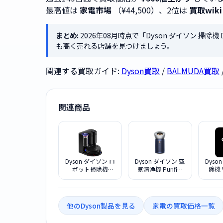
最高値は
家電市場
（¥44,500）、2位は
買取wiki
まとめ:
2026年08月時点で「Dyson ダイソン 掃除機 Dyso
も高く売れる店舗を見つけましょう。
関連する買取ガイド:
Dyson買取
/
BALMUDA買取
関連商品
Dyson ダイソン ロ
Dyson ダイソン 空
Dyso
ボット掃除機
気清浄機 Purifier
除機 V
Spot+Scrub Ai
Big + Quiet
Comp
RB05 マットブラ
Formaldehyde
ック/ブルー
BP03 NB ニッケ
ル/ブルー
他のDyson製品を見る
家電の買取価格一覧