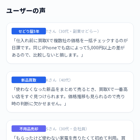
ユーザーの声
Tさん（30代・副業せどらー）
せどり歴5年
「仕入れ前に買取Xで複数社の価格を一括チェックするのが
日課です。同じiPhoneでも店によって5,000円以上の差が
あるので、比較しないと損します。」
Kさん（40代）
新品買取
「使わなくなった新品をまとめて売るとき、買取Xで一番高
い店をすぐ見つけられます。価格推移も見られるので売り
時の判断に欠かせません。」
Sさん（30代・会社員）
不用品売却
「もらったけど使わない家電を売りたくて初めて利用。買