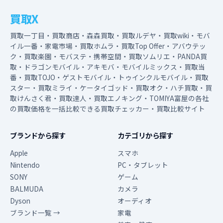
買取X
買取一丁目・買取商店・森森買取・買取ルデヤ・買取wiki・モバ
イル一番・家電市場・買取ホムラ・買取Top Offer・アバウテッ
ク・買取楽園・モバステ・携帯空間・買取ソムリエ・PANDA買
取・ドラゴンモバイル・アキモバ・モバイルミックス・買取当
番・買取TOJO・ゲストモバイル・トゥインクルモバイル・買取
スター・買取ミライ・ケータイゴッド・買取オク・ハチ買取・買
取けんさく君・買取達人・買取エノキング・TOMIYA富屋の各社
の買取価格を一括比較できる買取チェッカー・買取比較サイト
ブランドから探す
カテゴリから探す
Apple
スマホ
Nintendo
PC・タブレット
SONY
ゲーム
BALMUDA
カメラ
Dyson
オーディオ
ブランド一覧 →
家電