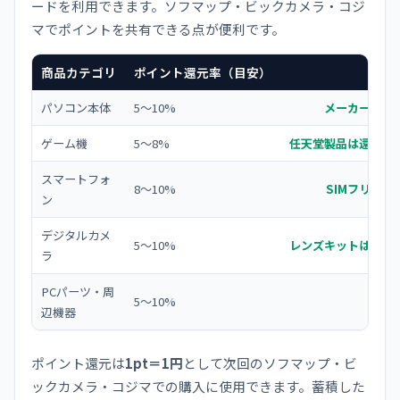
ードを利用できます。ソフマップ・ビックカメラ・コジ
マでポイントを共有できる点が便利です。
商品カテゴリ
ポイント還元率（目安）
パソコン本体
5〜10%
メーカー・機
ゲーム機
5〜8%
任天堂製品は還元率
スマートフォ
8〜10%
SIMフリー
ン
デジタルカメ
5〜10%
レンズキットは率が
ラ
PCパーツ・周
5〜10%
辺機器
ポイント還元は
1pt＝1円
として次回のソフマップ・ビ
ックカメラ・コジマでの購入に使用できます。蓄積した