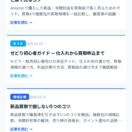
Amazonで購入した新品・未開封品を買取店で高く売るためのガ
イド。買取Xで複数社の買取相場を一括比較し、最高値の店舗を
見つける方法と、状態管理・申込みのコツを解説。
記事を読む →
2026-03-19
ガイド
せどり初心者ガイド — 仕入れから買取申込まで
せどり・転売初心者向けの完全ガイド。仕入れ先の選び方、買取
相場の調べ方、利益計算の方法、買取店の選び方まで徹底解説。
買取Xを使って複数社の相場を比較し、最高値で売却しましょ
記事を読む →
う。
2026-03-19
価格比較
新品買取で損しない5つのコツ
新品買取で最高値を引き出す5つのコツを解説。複数社の相場比
較、未開封状態の維持、売り時の見極め、ポイント還元の活用、
限定モデルの狙い方まで、初心者から上級者まで役立つ実践テク
記事を読む →