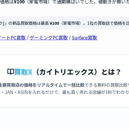
取価格は
¥100
（家電市場）で通期横ばいでした。値動きが無い
ブラック]」の新品買取価格は最高
¥100
（家電市場）。1社の買取店で価格を
ノートPC買取
/
ゲーミングPC買取
/
Surface買取
買取X
（カイトリエックス）とは？
主要買取店の価格をリアルタイムで一括比較
できる無料の買取比較
・JAN・ASINを入れるだけで、最も高く売れる店舗が1秒でわか