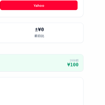
Yahoo
±¥0
前日比
16分前
¥100