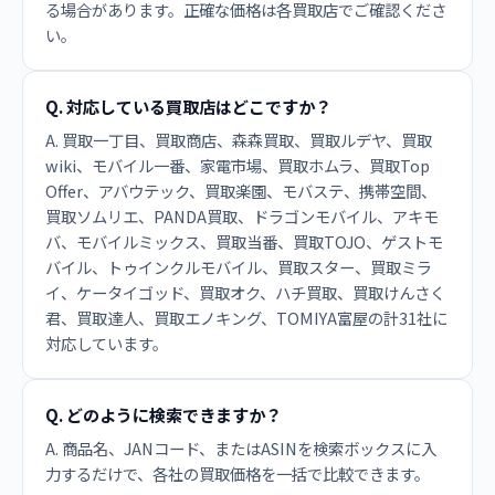
る場合があります。正確な価格は各買取店でご確認くださ
い。
Q. 対応している買取店はどこですか？
A. 買取一丁目、買取商店、森森買取、買取ルデヤ、買取
wiki、モバイル一番、家電市場、買取ホムラ、買取Top
Offer、アバウテック、買取楽園、モバステ、携帯空間、
買取ソムリエ、PANDA買取、ドラゴンモバイル、アキモ
バ、モバイルミックス、買取当番、買取TOJO、ゲストモ
バイル、トゥインクルモバイル、買取スター、買取ミラ
イ、ケータイゴッド、買取オク、ハチ買取、買取けんさく
君、買取達人、買取エノキング、TOMIYA富屋の計31社に
対応しています。
Q. どのように検索できますか？
A. 商品名、JANコード、またはASINを検索ボックスに入
力するだけで、各社の買取価格を一括で比較できます。