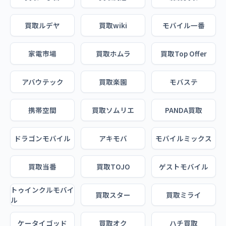
買取ルデヤ
買取wiki
モバイル一番
家電市場
買取ホムラ
買取Top Offer
アバウテック
買取楽園
モバステ
携帯空間
買取ソムリエ
PANDA買取
ドラゴンモバイル
アキモバ
モバイルミックス
買取当番
買取TOJO
ゲストモバイル
トゥインクルモバイ
買取スター
買取ミライ
ル
ケータイゴッド
買取オク
ハチ買取