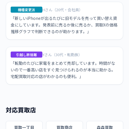
Hさん（20代・会社員）
機種変更派
「新しいiPhoneが出るたびに旧モデルを売って買い替え資
金にしています。発表前に売るか後に売るか、買取Xの価格
推移グラフで判断できるのが助かります。」
Yさん（30代・転勤族）
引越し断捨離
「転勤のたびに家電をまとめて売却しています。時間がな
いので一番高い店をすぐ見つけられるのが本当に助かる。
宅配買取対応の店がわかるのも便利。」
対応買取店
買取一丁目
買取商店
森森買取