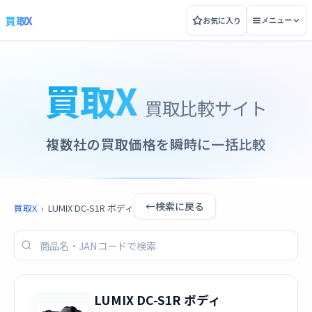
買取X
お気に入り
メニュー
買取X
買取比較サイト
複数社の買取価格を瞬時に一括比較
←
検索に戻る
買取X
›
LUMIX DC-S1R ボディ
LUMIX DC-S1R ボディ