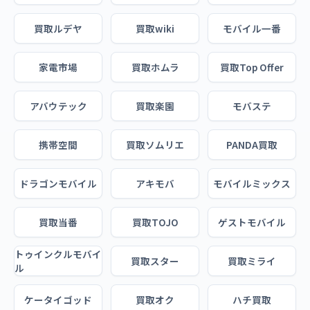
買取ルデヤ
買取wiki
モバイル一番
家電市場
買取ホムラ
買取Top Offer
アバウテック
買取楽園
モバステ
携帯空間
買取ソムリエ
PANDA買取
ドラゴンモバイル
アキモバ
モバイルミックス
買取当番
買取TOJO
ゲストモバイル
トゥインクルモバイ
買取スター
買取ミライ
ル
ケータイゴッド
買取オク
ハチ買取