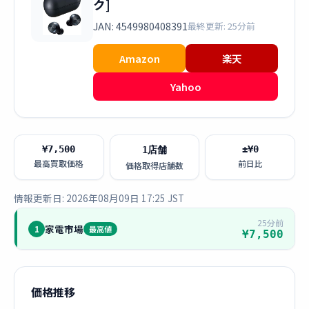
ク]
JAN: 4549980408391
最終更新: 25分前
Amazon
楽天
Yahoo
¥7,500
±¥0
1店舗
最高買取価格
前日比
価格取得店舗数
情報更新日: 2026年08月09日 17:25 JST
25分前
家電市場
1
最高値
¥7,500
価格推移