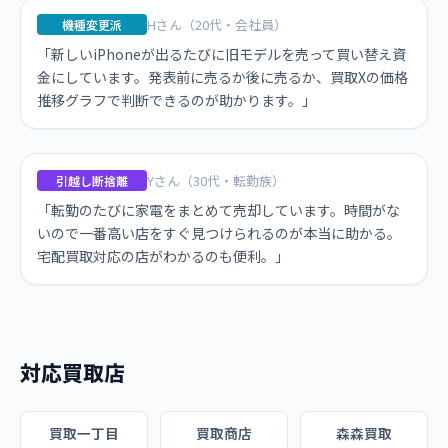
Hさん（20代・会社員）
機種変更派
「新しいiPhoneが出るたびに旧モデルを売って買い替え資
金にしています。発表前に売るか後に売るか、買取Xの価格
推移グラフで判断できるのが助かります。」
Yさん（30代・転勤族）
引越し断捨離
「転勤のたびに家電をまとめて売却しています。時間がな
いので一番高い店をすぐ見つけられるのが本当に助かる。
宅配買取対応の店がわかるのも便利。」
対応買取店
買取一丁目
買取商店
森森買取