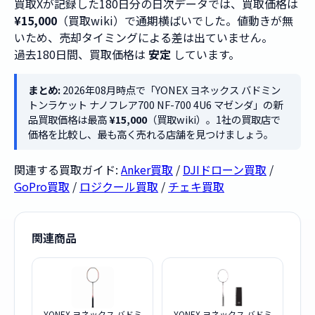
買取Xが記録した180日分の日次データでは、買取価格は
¥15,000
（買取wiki）で通期横ばいでした。値動きが無
いため、売却タイミングによる差は出ていません。
過去180日間、買取価格は
安定
しています。
まとめ:
2026年08月時点で「YONEX ヨネックス バドミン
トンラケット ナノフレア700 NF-700 4U6 マゼンダ」の新
品買取価格は最高
¥15,000
（買取wiki）。1社の買取店で
価格を比較し、最も高く売れる店舗を見つけましょう。
関連する買取ガイド:
Anker買取
/
DJIドローン買取
/
GoPro買取
/
ロジクール買取
/
チェキ買取
関連商品
YONEX ヨネックス バドミ
YONEX ヨネックス バドミ