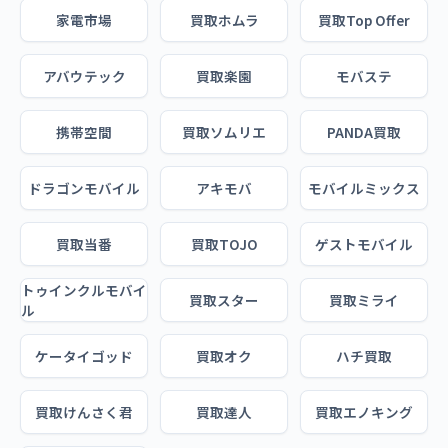
家電市場
買取ホムラ
買取Top Offer
アバウテック
買取楽園
モバステ
携帯空間
買取ソムリエ
PANDA買取
ドラゴンモバイル
アキモバ
モバイルミックス
買取当番
買取TOJO
ゲストモバイル
トゥインクルモバイ
買取スター
買取ミライ
ル
ケータイゴッド
買取オク
ハチ買取
買取けんさく君
買取達人
買取エノキング