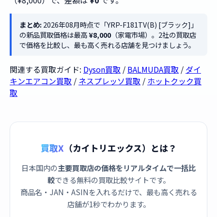
（¥8,000）で、差額は
¥0
です。
まとめ:
2026年08月時点で「YRP-F181TV(B) [ブラック]」
の新品買取価格は最高
¥8,000
（家電市場）。2社の買取店
で価格を比較し、最も高く売れる店舗を見つけましょう。
関連する買取ガイド:
Dyson買取
/
BALMUDA買取
/
ダイ
キンエアコン買取
/
ネスプレッソ買取
/
ホットクック買
取
買取X
（カイトリエックス）とは？
日本国内の
主要買取店の価格をリアルタイムで一括比
較
できる無料の買取比較サイトです。
商品名・JAN・ASINを入れるだけで、最も高く売れる
店舗が1秒でわかります。