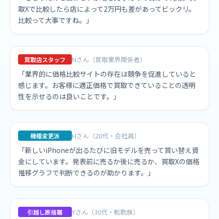
取Xで比較したら店によって2万円も差があってビックリ。
比較って大事ですね。」
Nさん（買取業界関係者）
買取店スタッフ
「業界的に価格比較サイトの存在は競争を促進していると
感じます。お客様に適正価格で買取できていることの透明
性を示せるのは良いことです。」
Hさん（20代・会社員）
機種変更派
「新しいiPhoneが出るたびに旧モデルを売って買い替え資
金にしています。発表前に売るか後に売るか、買取Xの価格
推移グラフで判断できるのが助かります。」
Yさん（30代・転勤族）
引越し断捨離