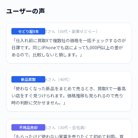
ユーザーの声
Tさん（30代・副業せどらー）
せどり歴5年
「仕入れ前に買取Xで複数社の価格を一括チェックするのが
日課です。同じiPhoneでも店によって5,000円以上の差が
あるので、比較しないと損します。」
Kさん（40代）
新品買取
「使わなくなった新品をまとめて売るとき、買取Xで一番高
い店をすぐ見つけられます。価格推移も見られるので売り
時の判断に欠かせません。」
Sさん（30代・会社員）
不用品売却
「もらったけど使わない家電を売りたくて初めて利用。買