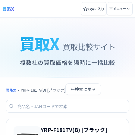
買取X
お気に入り
メニュー
買取X
買取比較サイト
複数社の買取価格を瞬時に一括比較
←
検索に戻る
買取X
›
YRP-F181TV(B) [ブラック]
YRP-F181TV(B) [ブラック]