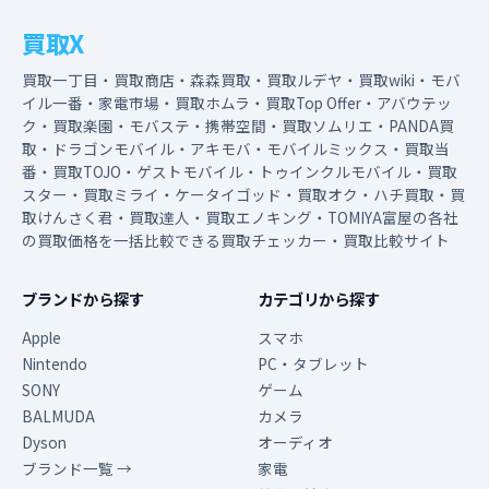
買取X
買取一丁目・買取商店・森森買取・買取ルデヤ・買取wiki・モバ
イル一番・家電市場・買取ホムラ・買取Top Offer・アバウテッ
ク・買取楽園・モバステ・携帯空間・買取ソムリエ・PANDA買
取・ドラゴンモバイル・アキモバ・モバイルミックス・買取当
番・買取TOJO・ゲストモバイル・トゥインクルモバイル・買取
スター・買取ミライ・ケータイゴッド・買取オク・ハチ買取・買
取けんさく君・買取達人・買取エノキング・TOMIYA富屋の各社
の買取価格を一括比較できる買取チェッカー・買取比較サイト
ブランドから探す
カテゴリから探す
Apple
スマホ
Nintendo
PC・タブレット
SONY
ゲーム
BALMUDA
カメラ
Dyson
オーディオ
ブランド一覧 →
家電