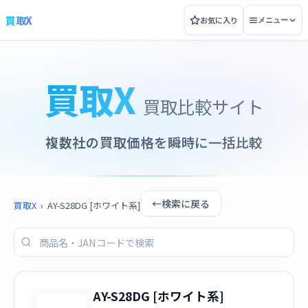
買取X
お気に入り
メニュー
買取X
買取比較サイト
複数社の買取価格を瞬時に一括比較
←
検索に戻る
買取X
›
AY-S28DG [ホワイト系]
AY-S28DG [ホワイト系]