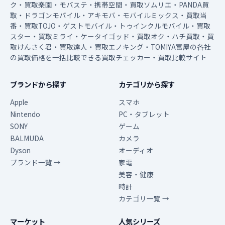
ク・買取楽園・モバステ・携帯空間・買取ソムリエ・PANDA買
取・ドラゴンモバイル・アキモバ・モバイルミックス・買取当
番・買取TOJO・ゲストモバイル・トゥインクルモバイル・買取
スター・買取ミライ・ケータイゴッド・買取オク・ハチ買取・買
取けんさく君・買取達人・買取エノキング・TOMIYA富屋の各社
の買取価格を一括比較できる買取チェッカー・買取比較サイト
ブランドから探す
カテゴリから探す
Apple
スマホ
Nintendo
PC・タブレット
SONY
ゲーム
BALMUDA
カメラ
Dyson
オーディオ
ブランド一覧 →
家電
美容・健康
時計
カテゴリ一覧 →
マーケット
人気シリーズ