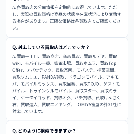
A. 各買取店の公開情報を定期的に取得しています。ただ
し、実際の買取価格は商品の状態や在庫状況により変動す
る場合があります。正確な価格は各買取店でご確認くださ
い。
Q. 対応している買取店はどこですか？
A. 買取一丁目、買取商店、森森買取、買取ルデヤ、買取
wiki、モバイル一番、家電市場、買取ホムラ、買取Top
Offer、アバウテック、買取楽園、モバステ、携帯空間、
買取ソムリエ、PANDA買取、ドラゴンモバイル、アキモ
バ、モバイルミックス、買取当番、買取TOJO、ゲストモ
バイル、トゥインクルモバイル、買取スター、買取ミラ
イ、ケータイゴッド、買取オク、ハチ買取、買取けんさく
君、買取達人、買取エノキング、TOMIYA富屋の計31社に
対応しています。
Q. どのように検索できますか？