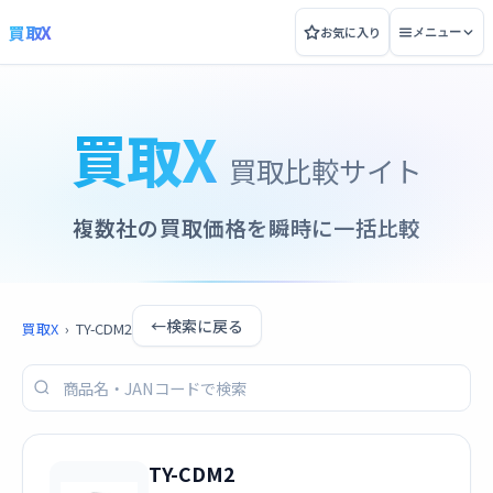
買取X
お気に入り
メニュー
買取X
買取比較サイト
複数社の買取価格を瞬時に一括比較
←
検索に戻る
買取X
›
TY-CDM2
TY-CDM2