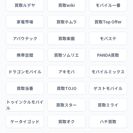
買取ルデヤ
買取wiki
モバイル一番
家電市場
買取ホムラ
買取Top Offer
アバウテック
買取楽園
モバステ
携帯空間
買取ソムリエ
PANDA買取
ドラゴンモバイル
アキモバ
モバイルミックス
買取当番
買取TOJO
ゲストモバイル
トゥインクルモバイ
買取スター
買取ミライ
ル
ケータイゴッド
買取オク
ハチ買取