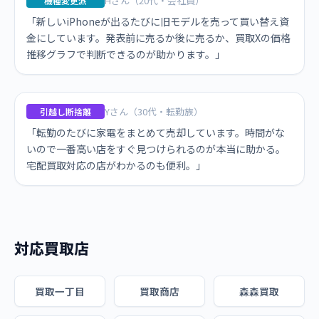
Hさん（20代・会社員）
機種変更派
「新しいiPhoneが出るたびに旧モデルを売って買い替え資
金にしています。発表前に売るか後に売るか、買取Xの価格
推移グラフで判断できるのが助かります。」
Yさん（30代・転勤族）
引越し断捨離
「転勤のたびに家電をまとめて売却しています。時間がな
いので一番高い店をすぐ見つけられるのが本当に助かる。
宅配買取対応の店がわかるのも便利。」
対応買取店
買取一丁目
買取商店
森森買取