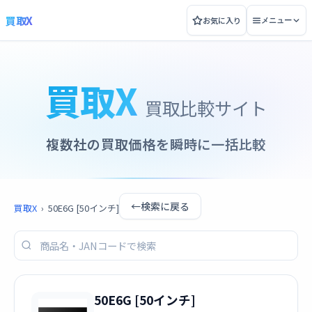
買取X
お気に入り
メニュー
買取X
買取比較サイト
複数社の買取価格を瞬時に一括比較
←
検索に戻る
買取X
›
50E6G [50インチ]
50E6G [50インチ]