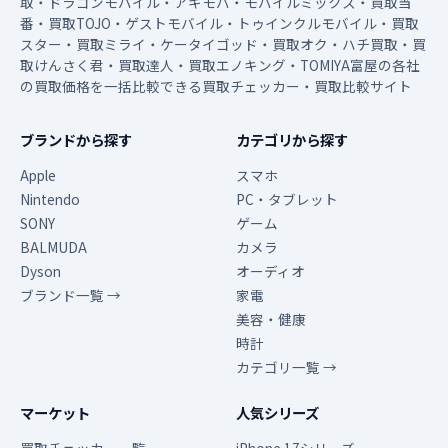
取・ドラゴンモバイル・アキモバ・モバイルミックス・買取当
番・買取TOJO・ゲストモバイル・トゥインクルモバイル・買取
スター・買取ミライ・ケータイゴッド・買取オク・ハチ買取・買
取けんさく君・買取達人・買取エノキング・TOMIYA富屋の各社
の買取価格を一括比較できる買取チェッカー・買取比較サイト
ブランドから探す
カテゴリから探す
Apple
スマホ
Nintendo
PC・タブレット
SONY
ゲーム
BALMUDA
カメラ
Dyson
オーディオ
ブランド一覧 →
家電
美容・健康
時計
カテゴリ一覧 →
マーケット
人気シリーズ