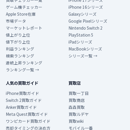
買取チェッカー一覧
iPhone 17シリーズ
ゲーム機チェッカー
iPhone 16シリーズ
Apple Store在庫
Galaxyシリーズ
市場データ
Google Pixelシリーズ
マーケットレポート
Nintendo Switch 2
値上がり上位
PlayStation 5
値下がり上位
iPadシリーズ
利益ランキング
MacBookシリーズ
検索ランキング
シリーズ一覧 →
連続上昇ランキング
ランキング一覧 →
人気の買取ガイド
買取店
iPhone買取ガイド
買取一丁目
Switch 2買取ガイド
買取商店
Anker買取ガイド
森森買取
Meta Quest買取ガイド
買取ルデヤ
ワンピカード買取ガイド
買取wiki
売却タイミングの決め方
モバイル一番