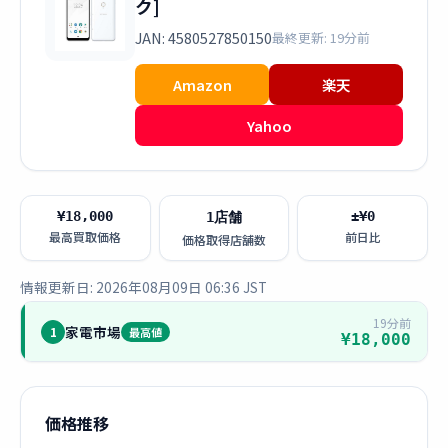
ク]
JAN: 4580527850150
最終更新: 19分前
Amazon
楽天
Yahoo
¥18,000
±¥0
1店舗
最高買取価格
前日比
価格取得店舗数
情報更新日: 2026年08月09日 06:36 JST
19分前
家電市場
1
最高値
¥18,000
価格推移