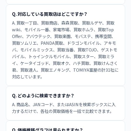
Q. 対応している買取店はどこですか？
A. 買取一丁目、買取商店、森森買取、買取ルデヤ、買取
wiki、モバイル一番、家電市場、買取ホムラ、買取Top
Offer、アバウテック、買取楽園、モバステ、携帯空間、
買取ソムリエ、PANDA買取、ドラゴンモバイル、アキモ
バ、モバイルミックス、買取当番、買取TOJO、ゲストモ
バイル、トゥインクルモバイル、買取スター、買取ミラ
イ、ケータイゴッド、買取オク、ハチ買取、買取けんさく
君、買取達人、買取エノキング、TOMIYA富屋の計31社に
対応しています。
Q. どのように検索できますか？
A. 商品名、JANコード、またはASINを検索ボックスに入
力するだけで、各社の買取価格を一括で比較できます。
Q. 価格推移グラフは見られますか？