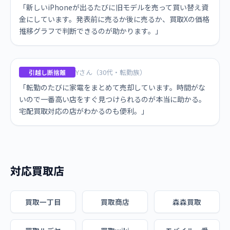
「新しいiPhoneが出るたびに旧モデルを売って買い替え資
金にしています。発表前に売るか後に売るか、買取Xの価格
推移グラフで判断できるのが助かります。」
Yさん（30代・転勤族）
引越し断捨離
「転勤のたびに家電をまとめて売却しています。時間がな
いので一番高い店をすぐ見つけられるのが本当に助かる。
宅配買取対応の店がわかるのも便利。」
対応買取店
買取一丁目
買取商店
森森買取