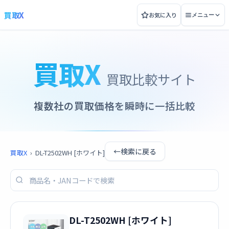
買取X
お気に入り
メニュー
買取X
買取比較サイト
複数社の買取価格を瞬時に一括比較
←
検索に戻る
買取X
›
DL-T2502WH [ホワイト]
DL-T2502WH [ホワイト]