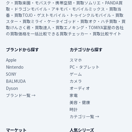
ク・買取楽園・モバステ・携帯空間・買取ソムリエ・PANDA買
取・ドラゴンモバイル・アキモバ・モバイルミックス・買取当
番・買取TOJO・ゲストモバイル・トゥインクルモバイル・買取
スター・買取ミライ・ケータイゴッド・買取オク・ハチ買取・買
取けんさく君・買取達人・買取エノキング・TOMIYA富屋の各社
の買取価格を一括比較できる買取チェッカー・買取比較サイト
ブランドから探す
カテゴリから探す
Apple
スマホ
Nintendo
PC・タブレット
SONY
ゲーム
BALMUDA
カメラ
Dyson
オーディオ
ブランド一覧 →
家電
美容・健康
時計
カテゴリ一覧 →
マーケット
人気シリーズ