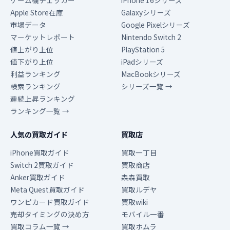
ゲーム機チェッカー
iPhone 16シリーズ
Apple Store在庫
Galaxyシリーズ
市場データ
Google Pixelシリーズ
マーケットレポート
Nintendo Switch 2
値上がり上位
PlayStation 5
値下がり上位
iPadシリーズ
利益ランキング
MacBookシリーズ
検索ランキング
シリーズ一覧 →
連続上昇ランキング
ランキング一覧 →
人気の買取ガイド
買取店
iPhone買取ガイド
買取一丁目
Switch 2買取ガイド
買取商店
Anker買取ガイド
森森買取
Meta Quest買取ガイド
買取ルデヤ
ワンピカード買取ガイド
買取wiki
売却タイミングの決め方
モバイル一番
買取コラム一覧 →
買取ホムラ