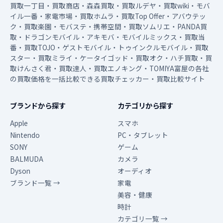
買取一丁目・買取商店・森森買取・買取ルデヤ・買取wiki・モバ
イル一番・家電市場・買取ホムラ・買取Top Offer・アバウテッ
ク・買取楽園・モバステ・携帯空間・買取ソムリエ・PANDA買
取・ドラゴンモバイル・アキモバ・モバイルミックス・買取当
番・買取TOJO・ゲストモバイル・トゥインクルモバイル・買取
スター・買取ミライ・ケータイゴッド・買取オク・ハチ買取・買
取けんさく君・買取達人・買取エノキング・TOMIYA富屋の各社
の買取価格を一括比較できる買取チェッカー・買取比較サイト
ブランドから探す
カテゴリから探す
Apple
スマホ
Nintendo
PC・タブレット
SONY
ゲーム
BALMUDA
カメラ
Dyson
オーディオ
ブランド一覧 →
家電
美容・健康
時計
カテゴリ一覧 →