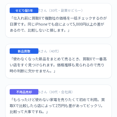
Tさん（30代・副業せどらー）
せどり歴5年
「仕入れ前に買取Xで複数社の価格を一括チェックするのが
日課です。同じiPhoneでも店によって5,000円以上の差が
あるので、比較しないと損します。」
Kさん（40代）
新品買取
「使わなくなった新品をまとめて売るとき、買取Xで一番高
い店をすぐ見つけられます。価格推移も見られるので売り
時の判断に欠かせません。」
Sさん（30代・会社員）
不用品売却
「もらったけど使わない家電を売りたくて初めて利用。買
取Xで比較したら店によって2万円も差があってビックリ。
比較って大事ですね。」