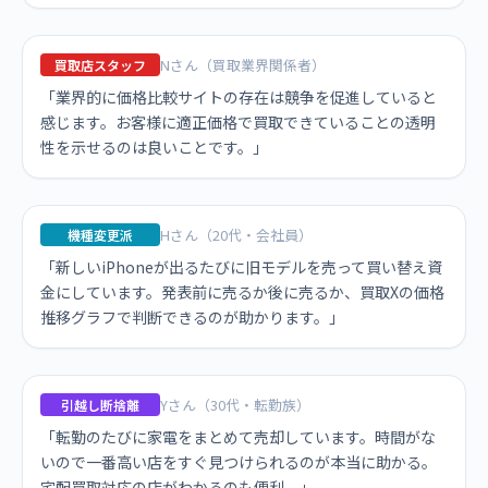
Nさん（買取業界関係者）
買取店スタッフ
「業界的に価格比較サイトの存在は競争を促進していると
感じます。お客様に適正価格で買取できていることの透明
性を示せるのは良いことです。」
Hさん（20代・会社員）
機種変更派
「新しいiPhoneが出るたびに旧モデルを売って買い替え資
金にしています。発表前に売るか後に売るか、買取Xの価格
推移グラフで判断できるのが助かります。」
Yさん（30代・転勤族）
引越し断捨離
「転勤のたびに家電をまとめて売却しています。時間がな
いので一番高い店をすぐ見つけられるのが本当に助かる。
宅配買取対応の店がわかるのも便利。」