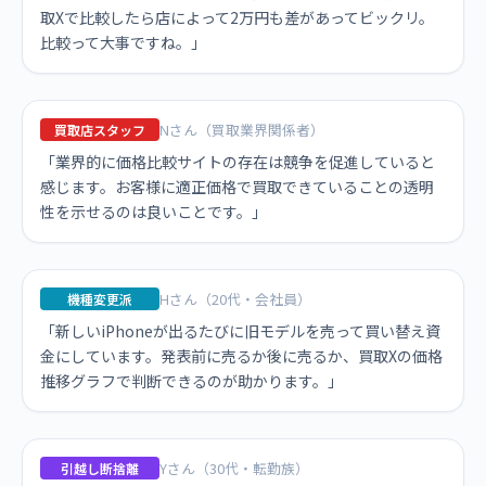
取Xで比較したら店によって2万円も差があってビックリ。
比較って大事ですね。」
Nさん（買取業界関係者）
買取店スタッフ
「業界的に価格比較サイトの存在は競争を促進していると
感じます。お客様に適正価格で買取できていることの透明
性を示せるのは良いことです。」
Hさん（20代・会社員）
機種変更派
「新しいiPhoneが出るたびに旧モデルを売って買い替え資
金にしています。発表前に売るか後に売るか、買取Xの価格
推移グラフで判断できるのが助かります。」
Yさん（30代・転勤族）
引越し断捨離