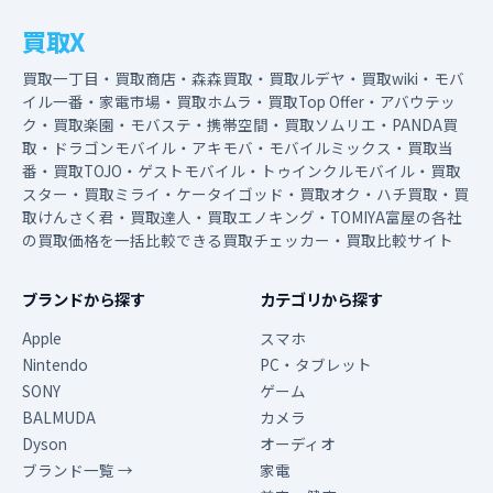
買取X
買取一丁目・買取商店・森森買取・買取ルデヤ・買取wiki・モバ
イル一番・家電市場・買取ホムラ・買取Top Offer・アバウテッ
ク・買取楽園・モバステ・携帯空間・買取ソムリエ・PANDA買
取・ドラゴンモバイル・アキモバ・モバイルミックス・買取当
番・買取TOJO・ゲストモバイル・トゥインクルモバイル・買取
スター・買取ミライ・ケータイゴッド・買取オク・ハチ買取・買
取けんさく君・買取達人・買取エノキング・TOMIYA富屋の各社
の買取価格を一括比較できる買取チェッカー・買取比較サイト
ブランドから探す
カテゴリから探す
Apple
スマホ
Nintendo
PC・タブレット
SONY
ゲーム
BALMUDA
カメラ
Dyson
オーディオ
ブランド一覧 →
家電