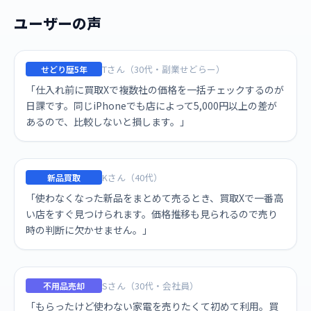
ユーザーの声
Tさん（30代・副業せどらー）
せどり歴5年
「仕入れ前に買取Xで複数社の価格を一括チェックするのが
日課です。同じiPhoneでも店によって5,000円以上の差が
あるので、比較しないと損します。」
Kさん（40代）
新品買取
「使わなくなった新品をまとめて売るとき、買取Xで一番高
い店をすぐ見つけられます。価格推移も見られるので売り
時の判断に欠かせません。」
Sさん（30代・会社員）
不用品売却
「もらったけど使わない家電を売りたくて初めて利用。買