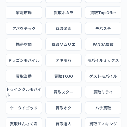
家電市場
買取ホムラ
買取Top Offer
アバウテック
買取楽園
モバステ
携帯空間
買取ソムリエ
PANDA買取
ドラゴンモバイル
アキモバ
モバイルミックス
買取当番
買取TOJO
ゲストモバイル
トゥインクルモバイ
買取スター
買取ミライ
ル
ケータイゴッド
買取オク
ハチ買取
買取けんさく君
買取達人
買取エノキング