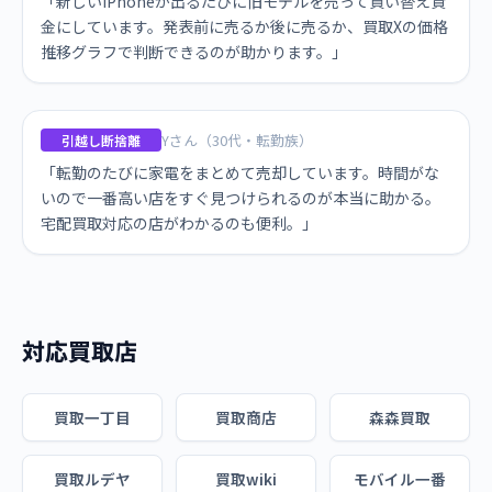
「新しいiPhoneが出るたびに旧モデルを売って買い替え資
金にしています。発表前に売るか後に売るか、買取Xの価格
推移グラフで判断できるのが助かります。」
Yさん（30代・転勤族）
引越し断捨離
「転勤のたびに家電をまとめて売却しています。時間がな
いので一番高い店をすぐ見つけられるのが本当に助かる。
宅配買取対応の店がわかるのも便利。」
対応買取店
買取一丁目
買取商店
森森買取
買取ルデヤ
買取wiki
モバイル一番