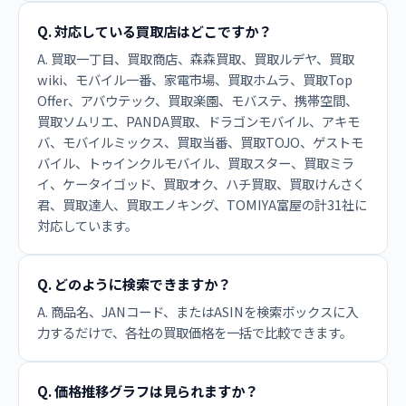
Q. 対応している買取店はどこですか？
A. 買取一丁目、買取商店、森森買取、買取ルデヤ、買取
wiki、モバイル一番、家電市場、買取ホムラ、買取Top
Offer、アバウテック、買取楽園、モバステ、携帯空間、
買取ソムリエ、PANDA買取、ドラゴンモバイル、アキモ
バ、モバイルミックス、買取当番、買取TOJO、ゲストモ
バイル、トゥインクルモバイル、買取スター、買取ミラ
イ、ケータイゴッド、買取オク、ハチ買取、買取けんさく
君、買取達人、買取エノキング、TOMIYA富屋の計31社に
対応しています。
Q. どのように検索できますか？
A. 商品名、JANコード、またはASINを検索ボックスに入
力するだけで、各社の買取価格を一括で比較できます。
Q. 価格推移グラフは見られますか？