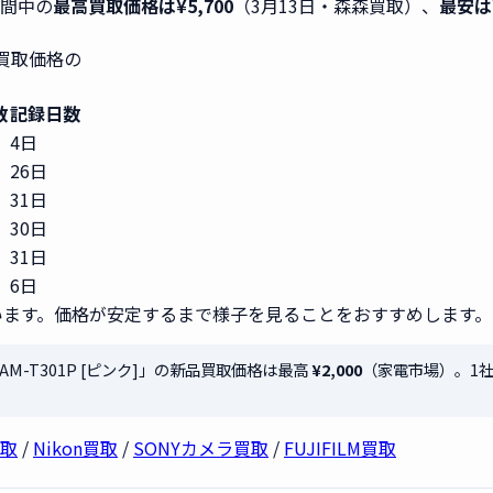
期間中の
最高買取価格は¥5,700
（3月13日・森森買取）、
最安は¥
」買取価格の
数
記録日数
4日
26日
31日
30日
31日
6日
ます。価格が安定するまで様子を見ることをおすすめします。
AM-T301P [ピンク]」の新品買取価格は最高
¥2,000
（家電市場）。1
買取
/
Nikon買取
/
SONYカメラ買取
/
FUJIFILM買取