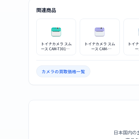
関連商品
トイナカメラ スム
トイナカメラ スム
トイナ
ース CAM-T301GN
ース CAM-
ー
[グリーン]
T301PUR [パープ
T301
ル]
カメラの買取価格一覧
日本国内の