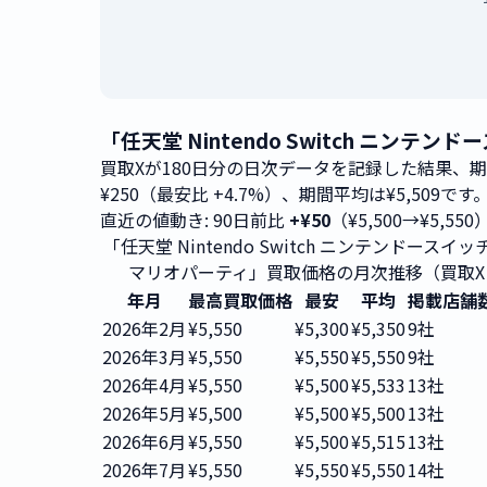
「任天堂 Nintendo Switch ニ
買取Xが180日分の日次データを記録した結果、
¥250（最安比 +4.7%）、期間平均は¥5,509です
直近の値動き: 90日前比
+¥50
（¥5,500→¥5,550
「任天堂 Nintendo Switch ニンテンドースイ
マリオパーティ」買取価格の月次推移（買取X
年月
最高買取価格
最安
平均
掲載店舗
2026年2月
¥5,550
¥5,300
¥5,350
9社
2026年3月
¥5,550
¥5,550
¥5,550
9社
2026年4月
¥5,550
¥5,500
¥5,533
13社
2026年5月
¥5,500
¥5,500
¥5,500
13社
2026年6月
¥5,550
¥5,500
¥5,515
13社
2026年7月
¥5,550
¥5,550
¥5,550
14社