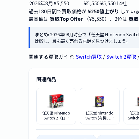
2026年8月
¥5,550
¥5,550
¥5,550
14社
過去180日間で買取価格が
¥250値上がり
してい
最高値は
買取Top Offer
（¥5,550）、2位は
買取
まとめ:
2026年08月時点で「任天堂 Nintendo 
比較し、最も高く売れる店舗を見つけましょう。
関連する買取ガイド:
Switch買取
/
Switch 2買取
関連商品
任天堂 Nintendo
任天堂 Nintendo
任天堂 
Switch 2（日本
Switch (有機ELモ
Swit
語・国内専用）
デル) スプラトゥ
ースイッ
Pokemon
ーン3エディショ
KAA
LEGENDS Z-A
ン
202
Nintendo Switch 2