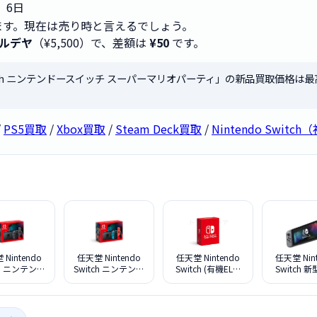
6日
ます。現在は売り時と言えるでしょう。
ルデヤ
（¥5,500）で、差額は
¥50
です。
Switch ニンテンドースイッチ スーパーマリオパーティ」の新品買取価格は
/
PS5買取
/
Xbox買取
/
Steam Deck買取
/
Nintendo Swi
Nintendo
任天堂 Nintendo
任天堂 Nintendo
任天堂 Nin
ch ニンテンド
Switch ニンテンド
Switch (有機ELモ
Switch 
チ HAD-S-
ースイッチ HAD-S-
デル) ストア版
テンドース
AH [グレー]
KABAH [ネオンブ
バッテリー
3年新モデル版
ルー・ネオンレッ
[グレー
ド] 2022年新モデ