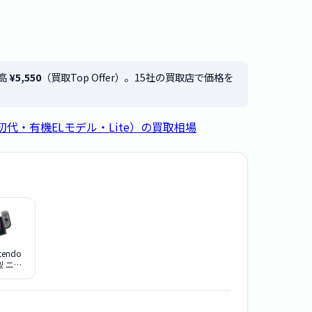
最高
¥5,550
（買取Top Offer）。15社の買取店で価格を
tch（初代・有機ELモデル・Lite）の買取相場
tendo
新型 ニン
イッチ
強化版
]