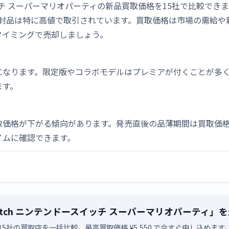
ドースイッチ スーパーマリオパーティの新品買取価格を15社で比較でき
、未開封品は特に高値で取引されています。買取価格は市場の需給
タイミングで売却しましょう。
になります。限定版やコラボモデルはプレミアが付くことが多
ます。
取価格が下がる傾向があります。発売直後の品薄期間は買取価格
イムに確認できます。
 Switch ニンテンドースイッチ スーパーマリオパーテ
15社の買取店を一括比較。最高買取価格 ¥5,550 で今すぐ申し込めます