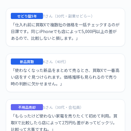
Tさん（30代・副業せどらー）
せどり歴5年
「仕入れ前に買取Xで複数社の価格を一括チェックするのが
日課です。同じiPhoneでも店によって5,000円以上の差が
あるので、比較しないと損します。」
Kさん（40代）
新品買取
「使わなくなった新品をまとめて売るとき、買取Xで一番高
い店をすぐ見つけられます。価格推移も見られるので売り
時の判断に欠かせません。」
Sさん（30代・会社員）
不用品売却
「もらったけど使わない家電を売りたくて初めて利用。買
取Xで比較したら店によって2万円も差があってビックリ。
比較って大事ですね。」