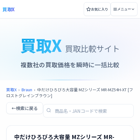
買取X
お気に入り
メニュー
買取X
買取比較サイト
複数社の買取価格を瞬時に一括比較
買取X
›
Braun
›
中だけひろびろ大容量 MZシリーズ MR-MZ54H-XT [フ
ロストグレインブラウン]
←
検索に戻る
中だけひろびろ大容量 MZシリーズ MR-