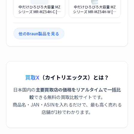
中だけひろびろ大容量 MZ
中だけひろびろ大容量 MZ
シリーズ MR-MZ54H-C [グ
シリーズ MR-MZ54H-W [ク
レイングレージュ]
リスタルホワイト]
他のBraun製品を見る
買取X
（カイトリエックス）とは？
日本国内の
主要買取店の価格をリアルタイムで一括比
較
できる無料の買取比較サイトです。
商品名・JAN・ASINを入れるだけで、最も高く売れる
店舗が1秒でわかります。