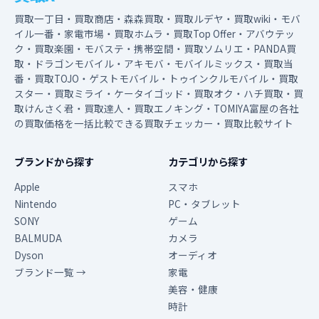
買取一丁目・買取商店・森森買取・買取ルデヤ・買取wiki・モバ
イル一番・家電市場・買取ホムラ・買取Top Offer・アバウテッ
ク・買取楽園・モバステ・携帯空間・買取ソムリエ・PANDA買
取・ドラゴンモバイル・アキモバ・モバイルミックス・買取当
番・買取TOJO・ゲストモバイル・トゥインクルモバイル・買取
スター・買取ミライ・ケータイゴッド・買取オク・ハチ買取・買
取けんさく君・買取達人・買取エノキング・TOMIYA富屋の各社
の買取価格を一括比較できる買取チェッカー・買取比較サイト
ブランドから探す
カテゴリから探す
Apple
スマホ
Nintendo
PC・タブレット
SONY
ゲーム
BALMUDA
カメラ
Dyson
オーディオ
ブランド一覧 →
家電
美容・健康
時計