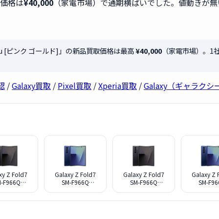
取価格は
¥40,000
（家電市場）で通期横ばいでした。値動きが無
G17 au [ピンク ゴールド]」の新品買取価格は最高
¥40,000
（家電市場）。1
認
/
Galaxy買取
/
Pixel買取
/
Xperia買取
/
Galaxy（ギャラク
xy Z Fold7
Galaxy Z Fold7
Galaxy Z Fold7
Galaxy Z 
-F966Q
SM-F966Q
SM-F966Q
SM-F9
512G SIMフ
12G+512G SIMフ
12G+256G SIMフ
12G+256G
[ジェットブ
リー [ブルー シャ
リー [ジェットブ
リー [ブル
ラック]
ドウ]
ラック]
ドウ