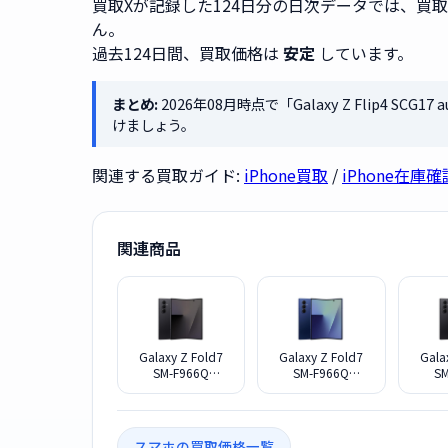
買取Xが記録した124日分の日次データでは、買
ん。
過去124日間、買取価格は
安定
しています。
まとめ:
2026年08月時点で「Galaxy Z Flip4 SC
けましょう。
関連する買取ガイド:
iPhone買取
/
iPhone在庫確
関連商品
Galaxy Z Fold7
Galaxy Z Fold7
Gala
SM-F966Q
SM-F966Q
SM
16G+1TB SIMフリ
16G+1TB SIMフリ
12G+
ー [ジェットブラ
ー [ブルー シャド
リー 
ック]
ウ]
スマホの買取価格一覧