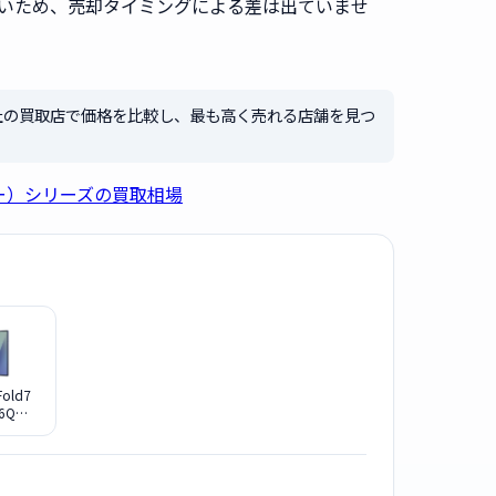
いため、売却タイミングによる差は出ていませ
社の買取店で価格を比較し、最も高く売れる店舗を見つ
シー）シリーズの買取相場
Fold7
66Q
 SIMフ
ー シャ
]