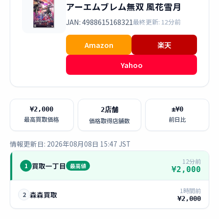
アーエムブレム無双 風花雪月
JAN: 4988615168321
最終更新: 12分前
Amazon
楽天
Yahoo
¥2,000
±¥0
2店舗
最高買取価格
前日比
価格取得店舗数
情報更新日: 2026年08月08日 15:47 JST
12分前
買取一丁目
1
最高値
¥2,000
1時間前
森森買取
2
¥2,000