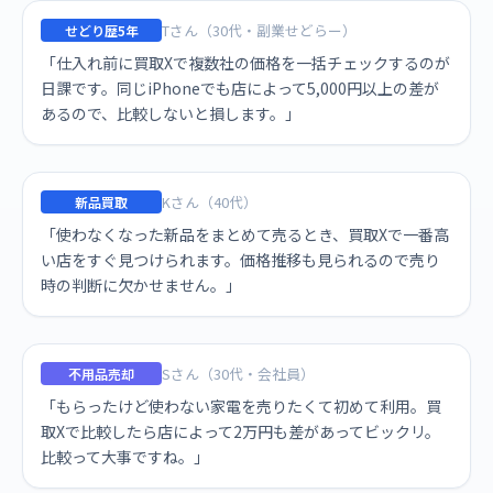
Tさん（30代・副業せどらー）
せどり歴5年
「仕入れ前に買取Xで複数社の価格を一括チェックするのが
日課です。同じiPhoneでも店によって5,000円以上の差が
あるので、比較しないと損します。」
Kさん（40代）
新品買取
「使わなくなった新品をまとめて売るとき、買取Xで一番高
い店をすぐ見つけられます。価格推移も見られるので売り
時の判断に欠かせません。」
Sさん（30代・会社員）
不用品売却
「もらったけど使わない家電を売りたくて初めて利用。買
取Xで比較したら店によって2万円も差があってビックリ。
比較って大事ですね。」