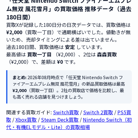
「任天堂 Nintendo Switch ファイアーエムブレ
ム無双 風花雪月」の買取価格 推移データ（過去
180日間）
買取Xが記録した180日分の日次データでは、買取価格は
¥2,000
（買取一丁目）で通期横ばいでした。値動きが無
いため、売却タイミングによる差は出ていません。
過去180日間、買取価格は
安定
しています。
最高値は
買取一丁目
（¥2,000）、2位は
森森買取
（¥2,000）で、差額は
¥0
です。
まとめ:
2026年08月時点で「任天堂 Nintendo Switch フ
ァイアーエムブレム無双 風花雪月」の新品買取価格は最高
¥2,000
（買取一丁目）。2社の買取店で価格を比較し、最
も高く売れる店舗を見つけましょう。
関連する買取ガイド:
Switch買取
/
Switch 2買取
/
PS5買
取
/
Xbox買取
/
Steam Deck買取
/
Nintendo Switch（初
代・有機ELモデル・Lite）の買取相場