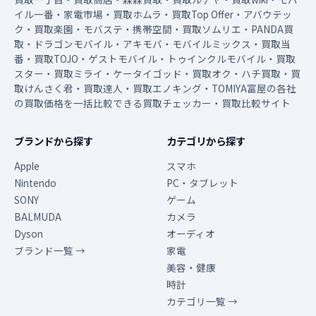
イル一番・家電市場・買取ホムラ・買取Top Offer・アバウテッ
ク・買取楽園・モバステ・携帯空間・買取ソムリエ・PANDA買
取・ドラゴンモバイル・アキモバ・モバイルミックス・買取当
番・買取TOJO・ゲストモバイル・トゥインクルモバイル・買取
スター・買取ミライ・ケータイゴッド・買取オク・ハチ買取・買
取けんさく君・買取達人・買取エノキング・TOMIYA富屋の各社
の買取価格を一括比較できる買取チェッカー・買取比較サイト
ブランドから探す
カテゴリから探す
Apple
スマホ
Nintendo
PC・タブレット
SONY
ゲーム
BALMUDA
カメラ
Dyson
オーディオ
ブランド一覧 →
家電
美容・健康
時計
カテゴリ一覧 →