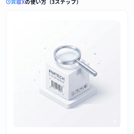
買取X
の使い方（3ステップ）