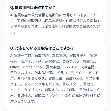
Q. 買取価格は正確ですか？
A. 各買取店の公開情報を定期的に取得しています。ただ
し、実際の買取価格は商品の状態や在庫状況により変動す
る場合があります。正確な価格は各買取店でご確認くださ
い。
Q. 対応している買取店はどこですか？
A. 買取一丁目、買取商店、森森買取、買取ルデヤ、買取
wiki、モバイル一番、家電市場、買取ホムラ、買取Top
Offer、アバウテック、買取楽園、モバステ、携帯空間、
買取ソムリエ、PANDA買取、ドラゴンモバイル、アキモ
バ、モバイルミックス、買取当番、買取TOJO、ゲストモ
バイル、トゥインクルモバイル、買取スター、買取ミラ
イ、ケータイゴッド、買取オク、ハチ買取、買取けんさく
君、買取達人、買取エノキング、TOMIYA富屋の計31社に
対応しています。