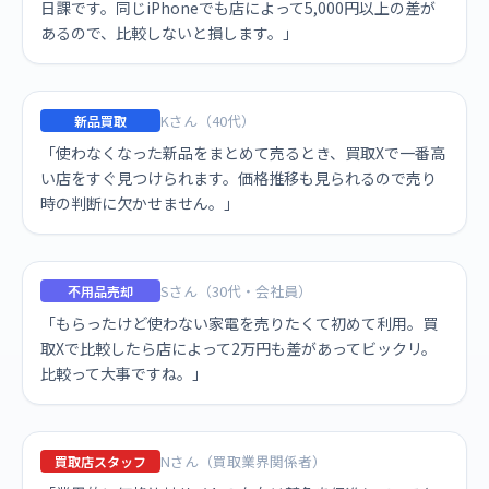
日課です。同じiPhoneでも店によって5,000円以上の差が
あるので、比較しないと損します。」
Kさん（40代）
新品買取
「使わなくなった新品をまとめて売るとき、買取Xで一番高
い店をすぐ見つけられます。価格推移も見られるので売り
時の判断に欠かせません。」
Sさん（30代・会社員）
不用品売却
「もらったけど使わない家電を売りたくて初めて利用。買
取Xで比較したら店によって2万円も差があってビックリ。
比較って大事ですね。」
Nさん（買取業界関係者）
買取店スタッフ