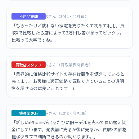
Sさん（30代・会社員）
不用品売却
「もらったけど使わない家電を売りたくて初めて利用。買
取Xで比較したら店によって2万円も差があってビックリ。
比較って大事ですね。」
Nさん（買取業界関係者）
買取店スタッフ
「業界的に価格比較サイトの存在は競争を促進していると
感じます。お客様に適正価格で買取できていることの透明
性を示せるのは良いことです。」
Hさん（20代・会社員）
機種変更派
「新しいiPhoneが出るたびに旧モデルを売って買い替え資
金にしています。発表前に売るか後に売るか、買取Xの価格
推移グラフで判断できるのが助かります。」