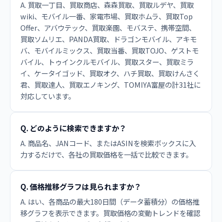
A. 買取一丁目、買取商店、森森買取、買取ルデヤ、買取
wiki、モバイル一番、家電市場、買取ホムラ、買取Top
Offer、アバウテック、買取楽園、モバステ、携帯空間、
買取ソムリエ、PANDA買取、ドラゴンモバイル、アキモ
バ、モバイルミックス、買取当番、買取TOJO、ゲストモ
バイル、トゥインクルモバイル、買取スター、買取ミラ
イ、ケータイゴッド、買取オク、ハチ買取、買取けんさく
君、買取達人、買取エノキング、TOMIYA富屋の計31社に
対応しています。
Q. どのように検索できますか？
A. 商品名、JANコード、またはASINを検索ボックスに入
力するだけで、各社の買取価格を一括で比較できます。
Q. 価格推移グラフは見られますか？
A. はい、各商品の最大180日間（データ蓄積分）の価格推
移グラフを表示できます。買取価格の変動トレンドを確認