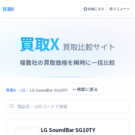
買取X
お気に入り
メニュー
買取X
買取比較サイト
複数社の買取価格を瞬時に一括比較
←
検索に戻る
買取X
›
LG
›
LG SoundBar SG10TY
LG SoundBar SG10TY