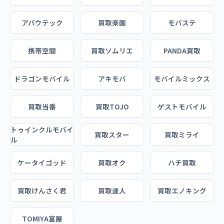
アバウテック
買取楽園
モバステ
携帯空間
買取ソムリエ
PANDA買取
ドラゴンモバイル
アキモバ
モバイルミックス
買取当番
買取TOJO
ゲストモバイル
トゥインクルモバイ
買取スター
買取ミライ
ル
ケータイゴッド
買取オク
ハチ買取
買取けんさく君
買取達人
買取エノキング
TOMIYA富屋