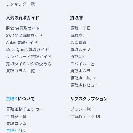
ランキング一覧 →
人気の買取ガイド
買取店
iPhone買取ガイド
買取一丁目
Switch 2買取ガイド
買取商店
Anker買取ガイド
森森買取
Meta Quest買取ガイド
買取ルデヤ
ワンピカード買取ガイド
買取wiki
売却タイミングの決め方
モバイル一番
買取コラム一覧 →
買取ホムラ
買取店一覧 →
買取店レビュー
買取X
について
サブスクリプション
買取価格チェッカー
プラン一覧
全商品一覧
全買取データ DL
買取コラム
買取X
とは