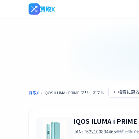
買取X
←
検索に戻
買取X
›
IQOS ILUMA i PRIME ブリーズブルー
IQOS ILUMA i PR
JAN: 7622100834465
最終更新: 0