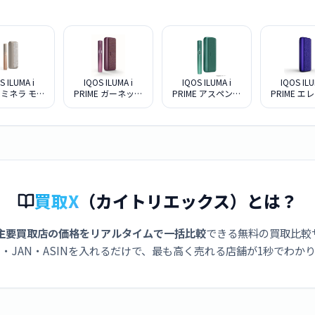
S ILUMA i
IQOS ILUMA i
IQOS ILUMA i
IQOS ILU
E ミネラ モデ
PRIME ガーネット
PRIME アスペング
PRIME エ
ル
レッド限定モデル
リーン
ックパー
買取X
（カイトリエックス）とは？
主要買取店の価格をリアルタイムで一括比較
できる無料の買取比較
・JAN・ASINを入れるだけで、最も高く売れる店舗が1秒でわか