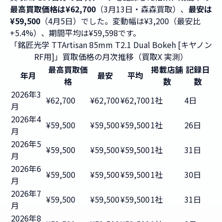
最高買取価格は¥62,700
（3月13日・森森買取）、
最安は
¥59,500
（4月5日）でした。変動幅は¥3,200（最安比
+5.4%）、期間平均は¥59,598です。
「銘匠光学 TTArtisan 85mm T2.1 Dual Bokeh [キヤノン
RF用]」買取価格の月次推移（買取X 実測）
最高買取価
掲載店舗
記録日
年月
最安
平均
格
数
数
2026年3
¥62,700
¥62,700
¥62,700
1社
4日
月
2026年4
¥59,500
¥59,500
¥59,500
1社
26日
月
2026年5
¥59,500
¥59,500
¥59,500
1社
31日
月
2026年6
¥59,500
¥59,500
¥59,500
1社
30日
月
2026年7
¥59,500
¥59,500
¥59,500
1社
31日
月
2026年8