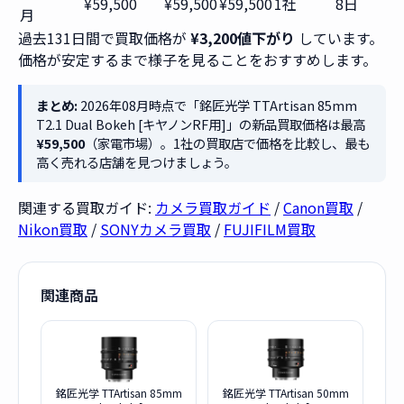
¥59,500
¥59,500
¥59,500
1社
8日
月
過去131日間で買取価格が
¥3,200値下がり
しています。
価格が安定するまで様子を見ることをおすすめします。
まとめ:
2026年08月時点で「銘匠光学 TTArtisan 85mm
T2.1 Dual Bokeh [キヤノンRF用]」の新品買取価格は最高
¥59,500
（家電市場）。1社の買取店で価格を比較し、最も
高く売れる店舗を見つけましょう。
関連する買取ガイド:
カメラ買取ガイド
/
Canon買取
/
Nikon買取
/
SONYカメラ買取
/
FUJIFILM買取
関連商品
銘匠光学 TTArtisan 85mm
銘匠光学 TTArtisan 50mm