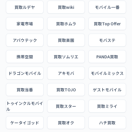
買取ルデヤ
買取wiki
モバイル一番
家電市場
買取ホムラ
買取Top Offer
アバウテック
買取楽園
モバステ
携帯空間
買取ソムリエ
PANDA買取
ドラゴンモバイル
アキモバ
モバイルミックス
買取当番
買取TOJO
ゲストモバイル
トゥインクルモバイ
買取スター
買取ミライ
ル
ケータイゴッド
買取オク
ハチ買取