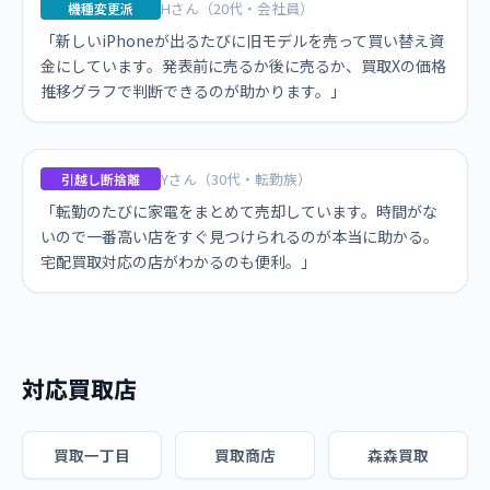
Hさん（20代・会社員）
機種変更派
「新しいiPhoneが出るたびに旧モデルを売って買い替え資
金にしています。発表前に売るか後に売るか、買取Xの価格
推移グラフで判断できるのが助かります。」
Yさん（30代・転勤族）
引越し断捨離
「転勤のたびに家電をまとめて売却しています。時間がな
いので一番高い店をすぐ見つけられるのが本当に助かる。
宅配買取対応の店がわかるのも便利。」
対応買取店
買取一丁目
買取商店
森森買取