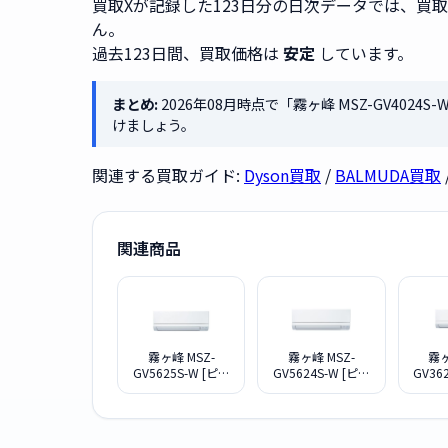
買取Xが記録した123日分の日次データでは、買
ん。
過去123日間、買取価格は
安定
しています。
まとめ:
2026年08月時点で「霧ヶ峰 MSZ-GV402
けましょう。
関連する買取ガイド:
Dyson買取
/
BALMUDA買取
関連商品
霧ヶ峰 MSZ-
霧ヶ峰 MSZ-
霧ヶ
GV5625S-W [ピュ
GV5624S-W [ピュ
GV36
アホワイト]
アホワイト]