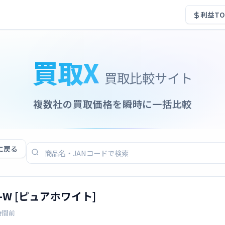
利益TO
買取X
買取比較サイト
複数社の買取価格を瞬時に一括比較
に戻る
S-W [ピュアホワイト]
時間前