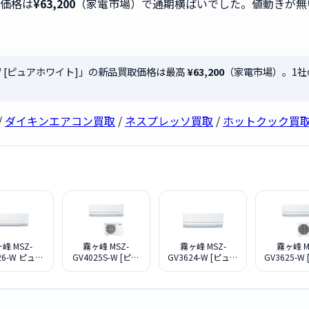
取価格は
¥63,200
（家電市場）で通期横ばいでした。値動きが無
4S-W [ピュアホワイト]」の新品買取価格は最高
¥63,200
（家電市場）。1
/
ダイキンエアコン買取
/
ネスプレッソ買取
/
ホットクック買
峰 MSZ-
霧ヶ峰 MSZ-
霧ヶ峰 MSZ-
霧ヶ峰 M
26-W ピュア
GV4025S-W [ピュ
GV3624-W [ピュア
GV3625-W
ホワイト
アホワイト]
ホワイト]
ホワイ