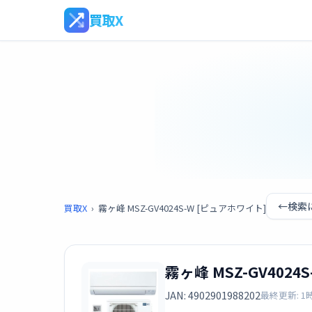
買取X
←
検索
買取X
›
霧ヶ峰 MSZ-GV4024S-W [ピュアホワイト]
霧ヶ峰 MSZ-GV4024
JAN: 4902901988202
最終更新: 1