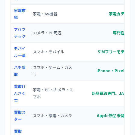
家電市
家電・AV機器
家電カテゴリ
場
アバウ
カメラ・PC周辺
専門性の高
テック
モバイ
スマホ・モバイル
SIMフリーモデルの
ル一番
ハチ買
スマホ・ゲーム・カメ
iPhone・Pixel
取
ラ
買取け
家電・PC・カメラ・ス
んさく
新品買取専門、JAN/型
マホ
君
買取ス
スマホ・家電・カメラ
Apple新品未開封の
ター
買取