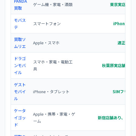
PANDA
ゲーム機・家電・酒類
東京実店舗あ
買取
モバス
スマートフォン
iPhone/A
テ
買取ソ
Apple・スマホ
適正価格
ムリエ
ドラゴ
スマホ・家電・電動工
ンモバ
秋葉原実店舗、幅
具
イル
ゲスト
モバイ
iPhone・タブレット
SIMフリー
ル
ケータ
Apple・携帯・家電・ゲ
イゴッ
新宿店舗あり、App
ーム
ド