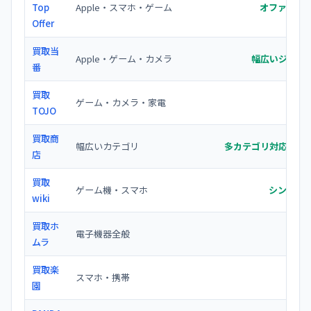
Top
Apple・スマホ・ゲーム
オファーを
Offer
買取当
Apple・ゲーム・カメラ
幅広いジャンル
番
買取
ゲーム・カメラ・家電
価
TOJO
買取商
幅広いカテゴリ
多カテゴリ対応で査
店
買取
ゲーム機・スマホ
シンプル
wiki
買取ホ
電子機器全般
幅広
ムラ
買取楽
スマホ・携帯
モバ
園