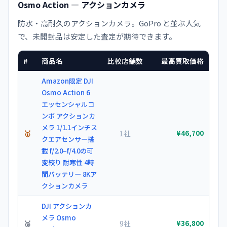
Osmo Action — アクションカメラ
防水・高耐久のアクションカメラ。GoPro と並ぶ人気
で、未開封品は安定した査定が期待できます。
#
商品名
比較店舗数
最高買取価格
Amazon限定 DJI
Osmo Action 6
エッセンシャルコ
ンボ アクションカ
メラ 1/1.1インチス
🥇
1社
¥46,700
クエアセンサー搭
載 f/2.0–f/4.0の可
変絞り 耐寒性 4時
間バッテリー 8Kア
クションカメラ
DJI アクションカ
メラ Osmo
🥈
9社
¥36,800