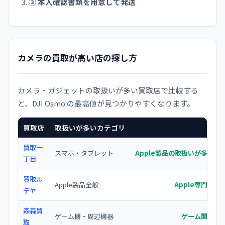
③ 本人確認書類を用意して発送
カメラの買取が高い店の探し方
カメラ・ガジェットの取扱いが多い買取店で比較する
と、DJI Osmo の最高値が見つかりやすくなります。
買取店
取扱いが多いカテゴリ
買取一
スマホ・タブレット
Apple製品の取扱いが多く宅
丁目
買取ル
Apple製品全般
Apple専門で
デヤ
森森買
ゲーム機・周辺機器
ゲーム関連の
取