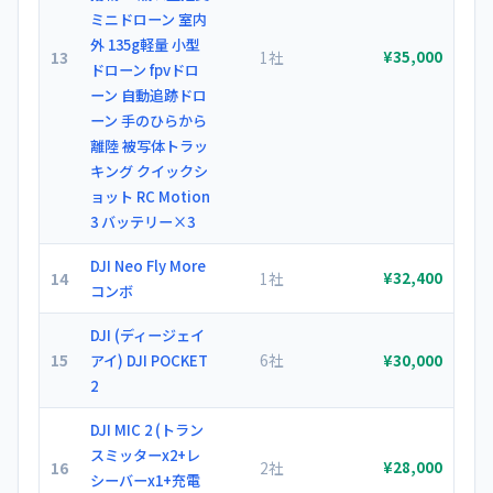
ミニドローン 室内
外 135g軽量 小型
13
1社
¥35,000
ドローン fpvドロ
ーン 自動追跡ドロ
ーン 手のひらから
離陸 被写体トラッ
キング クイックシ
ョット RC Motion
3 バッテリー×3
DJI Neo Fly More
14
1社
¥32,400
コンボ
DJI (ディージェイ
15
6社
アイ) DJI POCKET
¥30,000
2
DJI MIC 2 (トラン
スミッターx2+レ
16
2社
¥28,000
シーバーx1+充電