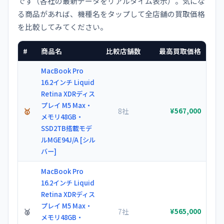
です（各社の最新データをリアルタイム表示）。気にな
る商品があれば、機種名をタップして全店舗の買取価格
を比較してみてください。
#
商品名
比較店舗数
最高買取価格
MacBook Pro
16.2インチ Liquid
Retina XDRディス
プレイ M5 Max・
🥇
8社
¥567,000
メモリ48GB・
SSD2TB搭載モデ
ルMGE94J/A [シル
バー]
MacBook Pro
16.2インチ Liquid
Retina XDRディス
プレイ M5 Max・
🥈
7社
¥565,000
メモリ48GB・