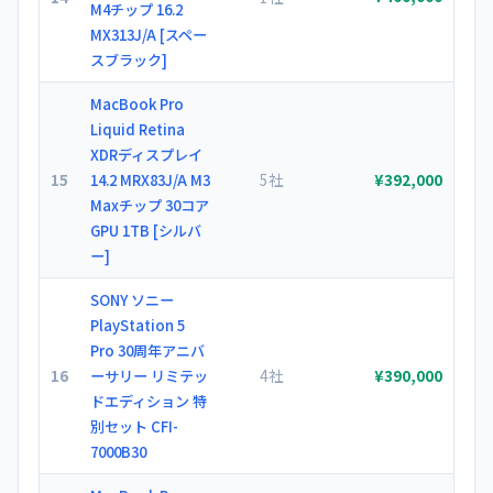
M4チップ 16.2
MX313J/A [スペー
スブラック]
MacBook Pro
Liquid Retina
XDRディスプレイ
15
5社
14.2 MRX83J/A M3
¥392,000
Maxチップ 30コア
GPU 1TB [シルバ
ー]
SONY ソニー
PlayStation 5
Pro 30周年アニバ
16
4社
ーサリー リミテッ
¥390,000
ドエディション 特
別セット CFI-
7000B30