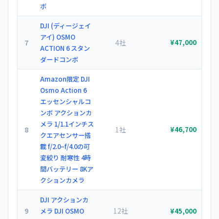
ボ
DJI (ディージェイ
アイ) OSMO
7
4社
¥47,000
ACTION 6 スタン
ダードコンボ
Amazon限定 DJI
Osmo Action 6
エッセンシャルコ
ンボ アクションカ
メラ 1/1.1インチス
8
1社
¥46,700
クエアセンサー搭
載 f/2.0–f/4.0の可
変絞り 耐寒性 4時
間バッテリー 8Kア
クションカメラ
DJI アクションカ
9
12社
メラ DJI OSMO
¥45,000