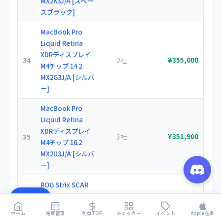
MX2K3J/A [スペー
スブラック]
MacBook Pro
Liquid Retina
XDRディスプレイ
34
2社
¥355,000
M4チップ 14.2
MX2G3J/A [シルバ
ー]
MacBook Pro
Liquid Retina
XDRディスプレイ
35
3社
¥351,900
M4チップ 16.2
MX2U3J/A [シルバ
ー]
ROG Strix SCAR
18 G835 G835LW-
目次
36
1社
¥350,000
U9R5080 [オフブ
ホーム
売買管理
利益TOP
チェッカー
イベント
Apple在庫
ラック]