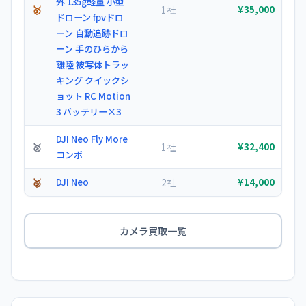
外 135g軽量 小型
🥇
1社
¥35,000
ドローン fpvドロ
ーン 自動追跡ドロ
ーン 手のひらから
離陸 被写体トラッ
キング クイックシ
ョット RC Motion
3 バッテリー×3
DJI Neo Fly More
🥈
1社
¥32,400
コンボ
🥉
DJI Neo
2社
¥14,000
カメラ買取一覧